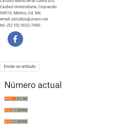
Circuito Mario de la Cueva s/n,
Ciudad Universitaria, Coyoacán
04510, México, Cd. Mx.
email: estudios@unam.mx
tel. (52 55) 5622-7490
Enviar
Enviar un artículo
un
Número actual
artículo