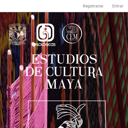
Navegación
Registrarse
Entrar
principal
Contenido
principal
Barra
lateral