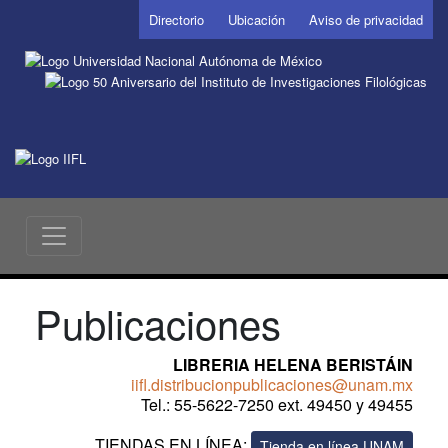
Directorio
Ubicación
Aviso de privacidad
Publicaciones
LIBRERIA HELENA BERISTÁIN
iifl.distribucionpublicaciones@unam.mx
Tel.: 55-5622-7250 ext. 49450 y 49455
TIENDAS EN LÍNEA:
Tienda en línea UNAM