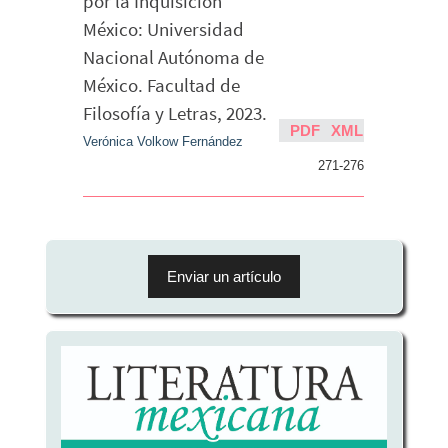
por la Inquisición
México: Universidad
Nacional Autónoma de
México. Facultad de
Filosofía y Letras, 2023.
PDF
XML
Verónica Volkow Fernández
271-276
Enviar
un
Enviar un artículo
artículo