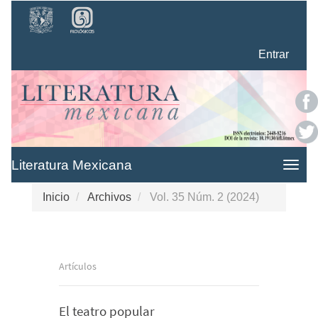
Navegación
principal
Contenido
Entrar
principal
Barra
lateral
Literatura Mexicana
Togg
navig
Inicio
Archivos
Vol. 35 Núm. 2 (2024)
Artículos
El teatro popular