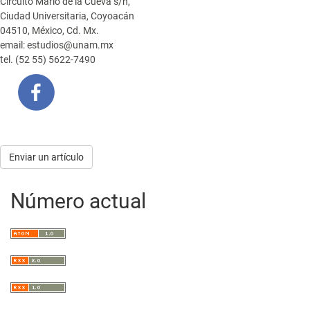
Circuito Mario de la Cueva s/n,
Ciudad Universitaria, Coyoacán
04510, México, Cd. Mx.
email: estudios@unam.mx
tel. (52 55) 5622-7490
Enviar
Enviar un artículo
un
Número actual
artículo