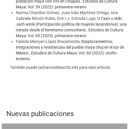
población maya con VIH en Chiapas
,
Estudios de Cultura
Maya: Vol. 59 (2022): primavera-verano
Norma Chambor Gómez, Juan Iván Martínez Ortega, Ana
Gabriela Rincón Rubio, Erin I.J. Estrada Lugo,
U t’aan u xkiki
Jach winik (Participación política de mujeres lacandonas): una
mirada desde el feminismo comunitario
,
Estudios de Cultura
Maya: Vol. 65 (2025): primavera-verano
Fabiola Manyari López Bracamonte,
Desplazamientos,
integraciones y resistencias del pueblo maya chuj en el sur de
México
,
Estudios de Cultura Maya: Vol. 60 (2022): otoño-
invierno
También puede {advancedSearchLink} para este artículo.
Nuevas publicaciones