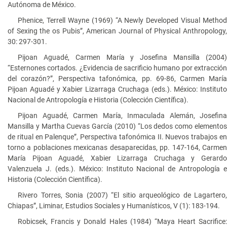
Autónoma de México.
Phenice, Terrell Wayne (1969) “A Newly Developed Visual Method
of Sexing the os Pubis”, American Journal of Physical Anthropology,
30: 297-301.
Pijoan Aguadé, Carmen María y Josefina Mansilla (2004)
“Esternones cortados. ¿Evidencia de sacrificio humano por extracción
del corazón?”, Perspectiva tafonómica, pp. 69-86, Carmen María
Pijoan Aguadé y Xabier Lizarraga Cruchaga (eds.). México: Instituto
Nacional de Antropología e Historia (Colección Científica).
Pijoan Aguadé, Carmen María, Inmaculada Alemán, Josefina
Mansilla y Martha Cuevas García (2010) “Los dedos como elementos
de ritual en Palenque”, Perspectiva tafonómica II. Nuevos trabajos en
torno a poblaciones mexicanas desaparecidas, pp. 147-164, Carmen
María Pijoan Aguadé, Xabier Lizarraga Cruchaga y Gerardo
Valenzuela J. (eds.). México: Instituto Nacional de Antropología e
Historia (Colección Científica).
Rivero Torres, Sonia (2007) “El sitio arqueológico de Lagartero,
Chiapas”, Liminar, Estudios Sociales y Humanísticos, V (1): 183-194.
Robicsek, Francis y Donald Hales (1984) “Maya Heart Sacrifice: