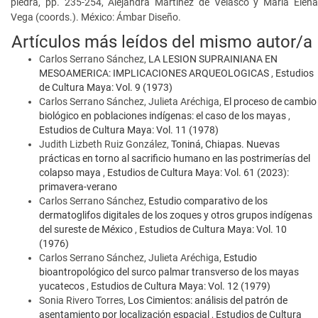
piedra, pp. 235-254, Alejandra Martínez de Velasco y María Elena
Vega (coords.). México: Ámbar Diseño.
Artículos más leídos del mismo autor/a
Carlos Serrano Sánchez,
LA LESION SUPRAINIANA EN
MESOAMERICA: IMPLICACIONES ARQUEOLOGICAS
,
Estudios
de Cultura Maya: Vol. 9 (1973)
Carlos Serrano Sánchez, Julieta Aréchiga,
El proceso de cambio
biológico en poblaciones indígenas: el caso de los mayas
,
Estudios de Cultura Maya: Vol. 11 (1978)
Judith Lizbeth Ruiz González,
Toniná, Chiapas. Nuevas
prácticas en torno al sacrificio humano en las postrimerías del
colapso maya
,
Estudios de Cultura Maya: Vol. 61 (2023):
primavera-verano
Carlos Serrano Sánchez,
Estudio comparativo de los
dermatoglifos digitales de los zoques y otros grupos indígenas
del sureste de México
,
Estudios de Cultura Maya: Vol. 10
(1976)
Carlos Serrano Sánchez, Julieta Aréchiga,
Estudio
bioantropológico del surco palmar transverso de los mayas
yucatecos
,
Estudios de Cultura Maya: Vol. 12 (1979)
Sonia Rivero Torres,
Los Cimientos: análisis del patrón de
asentamiento por localización espacial
,
Estudios de Cultura