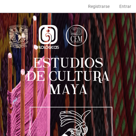
Navegación
Registrarse
Entrar
principal
Contenido
principal
Barra
lateral