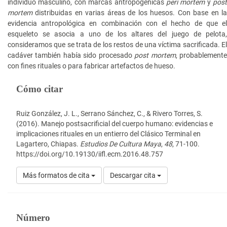
individuo masculino, con marcas antropogénicas
peri mortem
y
post
mortem
distribuidas en varias áreas de los huesos. Con base en la
evidencia antropológica en combinación con el hecho de que el
esqueleto se asocia a uno de los altares del juego de pelota,
consideramos que se trata de los restos de una víctima sacrificada. El
cadáver también había sido procesado
post mortem
, probablement
con fines rituales o para fabricar artefactos de hueso.
Detalles
Cómo citar
del
artículo
Ruiz González, J. L., Serrano Sánchez, C., & Rivero Torres, S.
(2016). Manejo postsacrificial del cuerpo humano: evidencias e
implicaciones rituales en un entierro del Clásico Terminal en
Lagartero, Chiapas.
Estudios De Cultura Maya
,
48
, 71-100.
https://doi.org/10.19130/iifl.ecm.2016.48.757
Más formatos de cita
Descargar cita
Número