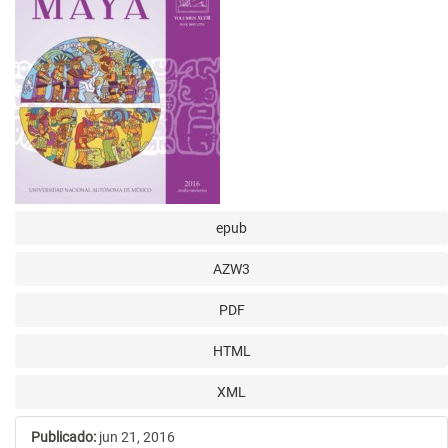
del
artículo
epub
AZW3
PDF
HTML
XML
Publicado:
jun 21, 2016