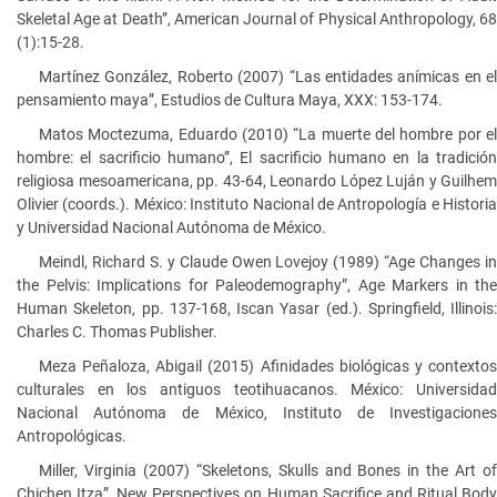
Skeletal Age at Death”, American Journal of Physical Anthropology, 68
(1):15-28.
Martínez González, Roberto (2007) “Las entidades anímicas en el
pensamiento maya”, Estudios de Cultura Maya, XXX: 153-174.
Matos Moctezuma, Eduardo (2010) “La muerte del hombre por el
hombre: el sacrificio humano”, El sacrificio humano en la tradición
religiosa mesoamericana, pp. 43-64, Leonardo López Luján y Guilhem
Olivier (coords.). México: Instituto Nacional de Antropología e Historia
y Universidad Nacional Autónoma de México.
Meindl, Richard S. y Claude Owen Lovejoy (1989) “Age Changes in
the Pelvis: Implications for Paleodemography”, Age Markers in the
Human Skeleton, pp. 137-168, Iscan Yasar (ed.). Springfield, Illinois:
Charles C. Thomas Publisher.
Meza Peñaloza, Abigail (2015) Afinidades biológicas y contextos
culturales en los antiguos teotihuacanos. México: Universidad
Nacional Autónoma de México, Instituto de Investigaciones
Antropológicas.
Miller, Virginia (2007) “Skeletons, Skulls and Bones in the Art of
Chichen Itza”, New Perspectives on Human Sacrifice and Ritual Body