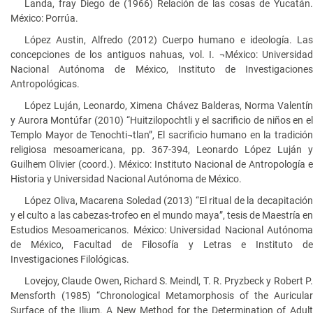
Landa, fray Diego de (1966) Relación de las cosas de Yucatán.
México: Porrúa.
López Austin, Alfredo (2012) Cuerpo humano e ideología. Las
concepciones de los antiguos nahuas, vol. I. ¬México: Universidad
Nacional Autónoma de México, Instituto de Investigaciones
Antropológicas.
López Luján, Leonardo, Ximena Chávez Balderas, Norma Valentín
y Aurora Montúfar (2010) “Huitzilopochtli y el sacrificio de niños en el
Templo Mayor de Tenochti¬tlan”, El sacrificio humano en la tradición
religiosa mesoamericana, pp. 367-394, Leonardo López Luján y
Guilhem Olivier (coord.). México: Instituto Nacional de Antropología e
Historia y Universidad Nacional Autónoma de México.
López Oliva, Macarena Soledad (2013) “El ritual de la decapitación
y el culto a las cabezas-trofeo en el mundo maya”, tesis de Maestría en
Estudios Mesoamericanos. México: Universidad Nacional Autónoma
de México, Facultad de Filosofía y Letras e Instituto de
Investigaciones Filológicas.
Lovejoy, Claude Owen, Richard S. Meindl, T. R. Pryzbeck y Robert P.
Mensforth (1985) “Chronological Metamorphosis of the Auricular
Surface of the Ilium. A New Method for the Determination of Adult