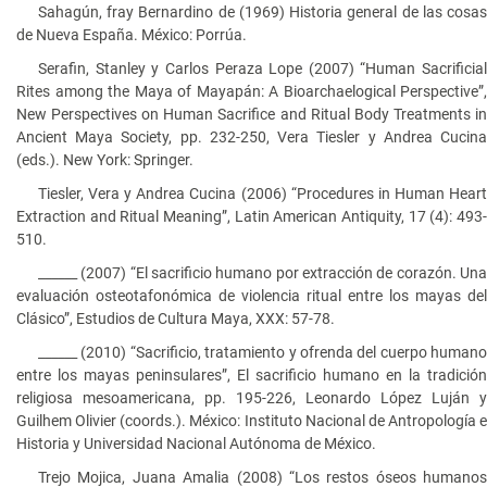
Sahagún, fray Bernardino de (1969) Historia general de las cosas
de Nueva España. México: Porrúa.
Serafin, Stanley y Carlos Peraza Lope (2007) “Human Sacrificial
Rites among the Maya of Mayapán: A Bioarchaelogical Perspective”,
New Perspectives on Human Sacrifice and Ritual Body Treatments in
Ancient Maya Society, pp. 232-250, Vera Tiesler y Andrea Cucina
(eds.). New York: Springer.
Tiesler, Vera y Andrea Cucina (2006) “Procedures in Human Heart
Extraction and Ritual Meaning”, Latin American Antiquity, 17 (4): 493-
510.
______ (2007) “El sacrificio humano por extracción de corazón. Una
evaluación osteotafonómica de violencia ritual entre los mayas del
Clásico”, Estudios de Cultura Maya, XXX: 57-78.
______ (2010) “Sacrificio, tratamiento y ofrenda del cuerpo humano
entre los mayas peninsulares”, El sacrificio humano en la tradición
religiosa mesoamericana, pp. 195-226, Leonardo López Luján y
Guilhem Olivier (coords.). México: Instituto Nacional de Antropología e
Historia y Universidad Nacional Autónoma de México.
Trejo Mojica, Juana Amalia (2008) “Los restos óseos humanos