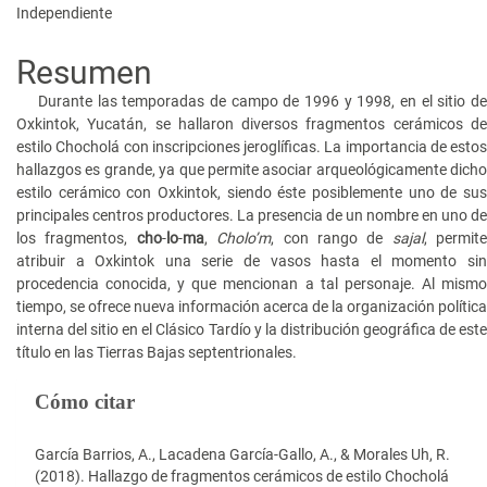
artículo
Independiente
Resumen
Durante las temporadas de campo de 1996 y 1998, en el sitio de
Oxkintok, Yucatán, se hallaron diversos fragmentos cerámicos de
estilo Chocholá con inscripciones jeroglíficas. La importancia de estos
hallazgos es grande, ya que permite asociar arqueológicamente dicho
estilo cerámico con Oxkintok, siendo éste posiblemente uno de sus
principales centros productores. La presencia de un nombre en uno de
los fragmentos,
cho
-
lo
-
ma
,
Cholo’m
, con rango de
sajal
, permite
atribuir a Oxkintok una serie de vasos hasta el momento sin
procedencia conocida, y que mencionan a tal personaje. Al mismo
tiempo, se ofrece nueva información acerca de la organización política
interna del sitio en el Clásico Tardío y la distribución geográfica de este
título en las Tierras Bajas septentrionales.
Detalles
Cómo citar
del
artículo
García Barrios, A., Lacadena García-Gallo, A., & Morales Uh, R.
(2018). Hallazgo de fragmentos cerámicos de estilo Chocholá