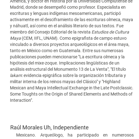
América, y doctor en Historia por la Universidad Complutense de
Madrid, donde se desempeñó como profesor. Especialista en
escrituras y lenguas indígenas mesoamericanas, participó
activamente en el desciframiento de las escrituras olmeca, maya
y náhuatl, así como en el análisis literario de sus textos. Fue
miembro del Consejo Editorial de la revista
Estudios de Cultura
Maya
(CEM, IIFL, UNAM). Como epigrafista de campo estuvo
vinculado a diversos proyectos arqueológicos en el área maya,
tanto en México como en Guatemala. Entre sus numerosas
publicaciones pueden mencionarse "La escritura olmeca y la
hipótesis del mixe-zoque. Implicaciones lingüísticas de un
análisis estructural del Monumento 13 de La Venta", "El título
lakam
: evidencia epigráfica sobre la organización tributaria y
militar interna de los reinos mayas del Clásico" y "Highland
Mexican and Maya Intellectual Exchange in the Late Postclassic.
Some Toughts on the Origin of Shared Elements and Methods of
Interaction".
Raúl Morales Uh,
Independiente
Mexicano. Arqueólogo, ha participado en numerosos