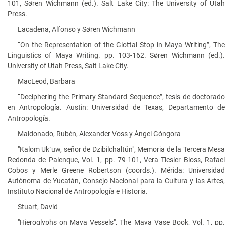
101, Søren Wichmann (ed.). Salt Lake City: The University of Utah
Press.
Lacadena, Alfonso y Søren Wichmann
“On the Representation of the Glottal Stop in Maya Writing”, The
Linguistics of Maya Writing. pp. 103-162. Søren Wichmann (ed.).
University of Utah Press, Salt Lake City.
MacLeod, Barbara
“Deciphering the Primary Standard Sequence”, tesis de doctorado
en Antropología. Austin: Universidad de Texas, Departamento de
Antropología.
Maldonado, Rubén, Alexander Voss y Ángel Góngora
"Kalom Uk´uw, señor de Dzibilchaltún", Memoria de la Tercera Mesa
Redonda de Palenque, Vol. 1, pp. 79-101, Vera Tiesler Bloss, Rafael
Cobos y Merle Greene Robertson (coords.). Mérida: Universidad
Autónoma de Yucatán, Consejo Nacional para la Cultura y las Artes,
Instituto Nacional de Antropología e Historia.
Stuart, David
"Hieroglyphs on Maya Vessels", The Maya Vase Book, Vol. 1, pp.