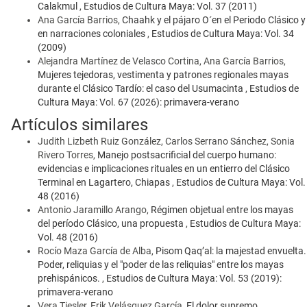
Calakmul
,
Estudios de Cultura Maya: Vol. 37 (2011)
Ana García Barrios,
Chaahk y el pájaro O´en el Periodo Clásico y
en narraciones coloniales
,
Estudios de Cultura Maya: Vol. 34
(2009)
Alejandra Martínez de Velasco Cortina, Ana García Barrios,
Mujeres tejedoras, vestimenta y patrones regionales mayas
durante el Clásico Tardío: el caso del Usumacinta
,
Estudios de
Cultura Maya: Vol. 67 (2026): primavera-verano
Artículos similares
Judith Lizbeth Ruiz González, Carlos Serrano Sánchez, Sonia
Rivero Torres,
Manejo postsacrificial del cuerpo humano:
evidencias e implicaciones rituales en un entierro del Clásico
Terminal en Lagartero, Chiapas
,
Estudios de Cultura Maya: Vol.
48 (2016)
Antonio Jaramillo Arango,
Régimen objetual entre los mayas
del período Clásico, una propuesta
,
Estudios de Cultura Maya:
Vol. 48 (2016)
Rocío Maza García de Alba,
Pisom Qaq’al: la majestad envuelta.
Poder, reliquias y el "poder de las reliquias" entre los mayas
prehispánicos.
,
Estudios de Cultura Maya: Vol. 53 (2019):
primavera-verano
Vera Tiesler, Erik Velásquez García,
El dolor supremo