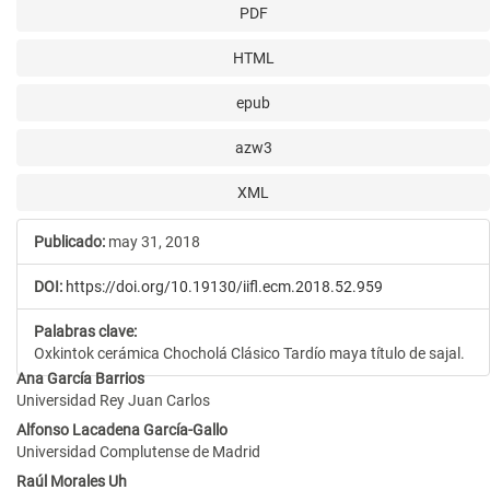
PDF
HTML
epub
azw3
XML
Publicado:
may 31, 2018
DOI:
https://doi.org/10.19130/iifl.ecm.2018.52.959
Palabras clave:
Oxkintok cerámica Chocholá Clásico Tardío maya título de sajal.
Contenido
Ana García Barrios
Universidad Rey Juan Carlos
principal
Alfonso Lacadena García-Gallo
del
Universidad Complutense de Madrid
Raúl Morales Uh