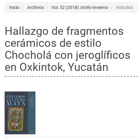
Inicio
Archivos
Vol. 52 (2018): otoño-invierno
Artículos
Hallazgo de fragmentos
cerámicos de estilo
Chocholá con jeroglíficos
en Oxkintok, Yucatán
Barra
lateral
del
artículo