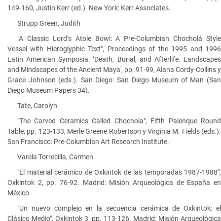
149-160, Justin Kerr (ed.). New York: Kerr Associates.
Strupp Green, Judith
"A Classic Lord’s Atole Bowl: A Pre-Columbian Chocholá Style
Vessel with Hieroglyphic Text", Proceedings of the 1995 and 1996
Latin American Symposia: ‘Death, Burial, and Afterlife. Landscapes
and Mindscapes of the Ancient Maya', pp. 91-99, Alana Cordy-Collins y
Grace Johnson (eds.). San Diego: San Diego Museum of Man (San
Diego Museum Papers 34).
Tate, Carolyn
"The Carved Ceramics Called Chochola", Fifth Palenque Round
Table, pp. 123-133, Merle Greene Robertson y Virginia M. Fields (eds.).
San Francisco: Pre-Columbian Art Research Institute.
Varela Torrecilla, Carmen
"El material cerámico de Oxkintok de las temporadas 1987-1988",
Oxkintok 2, pp. 76-92. Madrid: Misión Arqueológica de España en
México.
"Un nuevo complejo en la secuencia cerámica de Oxkintok: el
Clásico Medio", Oxkintok 3, pp. 113-126. Madrid: Misión Arqueológica