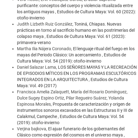
purificante: conceptos del cuerpo y violencia ritualizada entre
los antiguos mayas
,
Estudios de Cultura Maya: Vol. 60 (2022):
otoño-invierno
Judith Lizbeth Ruiz González,
Toniná, Chiapas. Nuevas
prácticas en torno al sacrificio humano en las postrimerías del
colapso maya
,
Estudios de Cultura Maya: Vol. 61 (2023):
primavera-verano
Martha Ilia Nájera Coronado,
El lenguaje ritual del fuego en los
mayas del Periodo Clásico: Un acercamiento
,
Estudios de
Cultura Maya: Vol. 54 (2019): otoño-invierno
Daniel Salazar Lama,
LOS SEÑORES MAYAS Y LA RECREACIÓN
DE EPISODIOS MÍTICOS EN LOS PROGRAMAS ESCULTÓRICOS
INTEGRADOS EN LA ARQUITECTURA
,
Estudios de Cultura
Maya: Vol. 49 (2017)
Francisca Amelia Zalaquett, María del Rosario Domínguez,
Dulce Sugey Espino Ortiz, Pilar Regueiro Suárez, Yolanda
Espinosa Morales,
Propuesta de caracterización y origen de
instrumentos sonoros excavados en las Estructuras II y III de
Calakmul, Campeche
,
Estudios de Cultura Maya: Vol. 54
(2019): otoño-invierno
Verjina bajkova,
El ajuar funerario de los gobernantes del
Clásico como expresión del cosmos en el universo maya
,