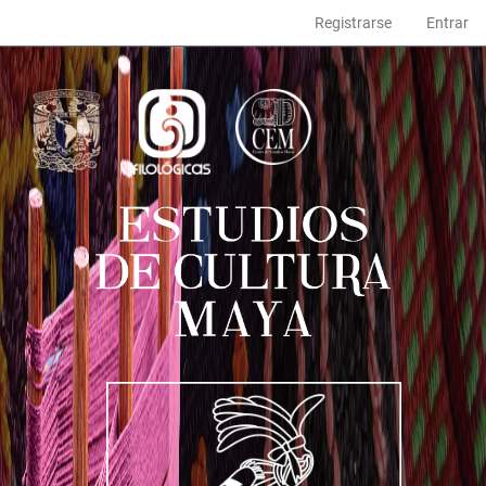
Navegación
Registrarse
Entrar
principal
Contenido
principal
Barra
lateral