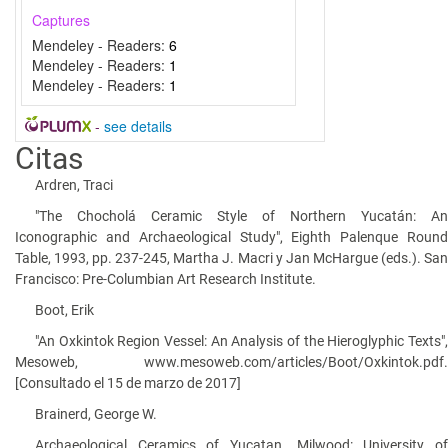
Captures
Mendeley - Readers:
6
Mendeley - Readers:
1
Mendeley - Readers:
1
-
see details
Citas
Ardren, Traci
"The Chocholá Ceramic Style of Northern Yucatán: An
Iconographic and Archaeological Study", Eighth Palenque Round
Table, 1993, pp. 237-245, Martha J. Macri y Jan McHargue (eds.). San
Francisco: Pre-Columbian Art Research Institute.
Boot, Erik
"An Oxkintok Region Vessel: An Analysis of the Hieroglyphic Texts",
Mesoweb, www.mesoweb.com/articles/Boot/Oxkintok.pdf.
[Consultado el 15 de marzo de 2017]
Brainerd, George W.
Archaeological Ceramics of Yucatan. Milwood: University of