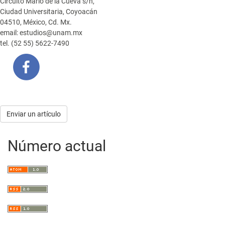
Circuito Mario de la Cueva s/n,
Ciudad Universitaria, Coyoacán
04510, México, Cd. Mx.
email: estudios@unam.mx
tel. (52 55) 5622-7490
Enviar
Enviar un artículo
un
Número actual
artículo