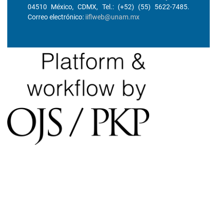
04510 México, CDMX, Tel.: (+52) (55) 5622-7485.
Correo electrónico:
iiflweb@unam.mx