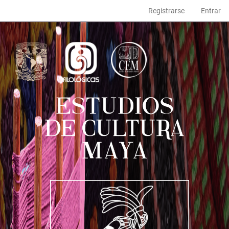
Navegación
Registrarse
Entrar
principal
Contenido
principal
Barra
lateral