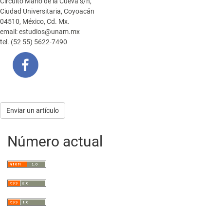
Circuito Mario de la Cueva s/n,
Ciudad Universitaria, Coyoacán
04510, México, Cd. Mx.
email: estudios@unam.mx
tel. (52 55) 5622-7490
Enviar
Enviar un artículo
un
Número actual
artículo