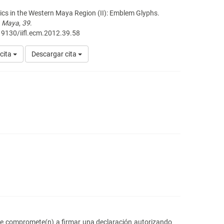
itics in the Western Maya Region (II): Emblem Glyphs.
a Maya
,
39
.
19130/iifl.ecm.2012.39.58
cita
Descargar cita
 se compromete(n) a firmar una declaración autorizando