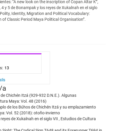
entes: “A new look on the inscription of Copan Altar K”,
, 4 y 5 de Bonampak y los reyes de Xukalnah en el siglo
Polity, Identity, Migration and Political Vocabulary:
 of Classic Period Maya Political Organisation”.
rs:
13
ils
/a
l de Chichén Itzá (929-932 D.N.E.). Algunas
ltura Maya: Vol. 48 (2016)
mplo de los Búhos de Chichén Itzá y su emplazamiento
a: Vol. 52 (2018): otoño-invierno
reyes de Xukalnah en el siglo VII
,
Estudios de Cultura
n Sight: The Codical Sign T648 and its Forerunner T694 in