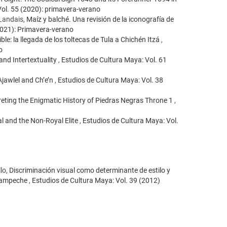
Vol. 55 (2020): primavera-verano
 Landais,
Maíz y balché. Una revisión de la iconografía de
2021): Primavera-verano
le: la llegada de los toltecas de Tula a Chichén Itzá
,
o
nd Intertextuality
,
Estudios de Cultura Maya: Vol. 61
 Ajawlel and Ch’e’n
,
Estudios de Cultura Maya: Vol. 38
preting the Enigmatic History of Piedras Negras Throne 1
,
al and the Non-Royal Elite
,
Estudios de Cultura Maya: Vol.
lo,
Discriminación visual como determinante de estilo y
 Campeche
,
Estudios de Cultura Maya: Vol. 39 (2012)