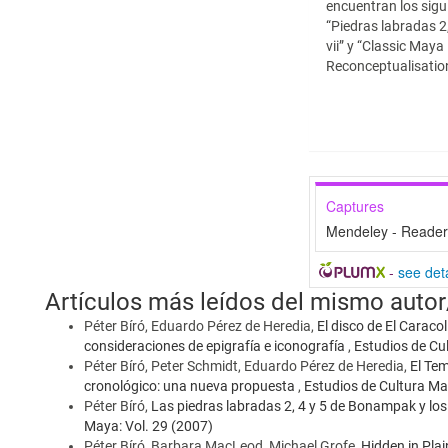
encuentran los sigui
“Piedras labradas 2
vii” y “Classic Maya 
Reconceptualisation
Captures
Mendeley - Reade
-
see deta
Artículos más leídos del mismo autor
Péter Bíró, Eduardo Pérez de Heredia,
El disco de El Caraco
consideraciones de epigrafía e iconografía
,
Estudios de Cu
Péter Bíró, Peter Schmidt, Eduardo Pérez de Heredia,
El Te
cronológico: una nueva propuesta
,
Estudios de Cultura May
Péter Bíró,
Las piedras labradas 2, 4 y 5 de Bonampak y los 
Maya: Vol. 29 (2007)
Péter Bíró, Barbara MacLeod, Michael Grofe,
Hidden in Plai