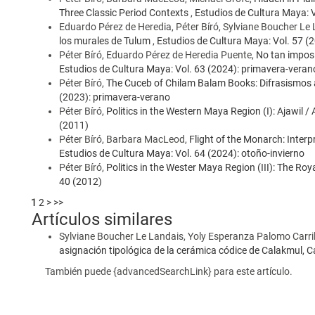
Three Classic Period Contexts
,
Estudios de Cultura Maya: 
Eduardo Pérez de Heredia, Péter Bíró, Sylviane Boucher Le
los murales de Tulum
,
Estudios de Cultura Maya: Vol. 57 (
Péter Bíró, Eduardo Pérez de Heredia Puente,
No tan imposib
Estudios de Cultura Maya: Vol. 63 (2024): primavera-veran
Péter Bíró,
The Cuceb of Chilam Balam Books: Difrasismos a
(2023): primavera-verano
Péter Bíró,
Politics in the Western Maya Region (I): Ajawil /
(2011)
Péter Bíró, Barbara MacLeod,
Flight of the Monarch: Inter
Estudios de Cultura Maya: Vol. 64 (2024): otoño-invierno
Péter Bíró,
Politics in the Wester Maya Region (III): The Roy
40 (2012)
1
2
>
>>
Artículos similares
Sylviane Boucher Le Landais, Yoly Esperanza Palomo Carril
asignación tipológica de la cerámica códice de Calakmul,
También puede {advancedSearchLink} para este artículo.