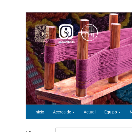
Navegación
principal
Contenido
principal
Barra
lateral
Inicio
Acerca de
Actual
Equipo
N