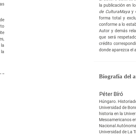
uas
la publicación en l
de Cultura
Maya
y c
forma total y excl
 de
conforme a lo estab
nto
Autor y demás rela
ite
que será respetado
es,
crédito correspond
 la
donde aparezca el a
la
Biografía del 
Péter Bíró
Húngaro. Historiador
Universidad de Bonn
historia en la Univ
Meso­americanos en 
Nacional Autó­noma 
Universidad de La T