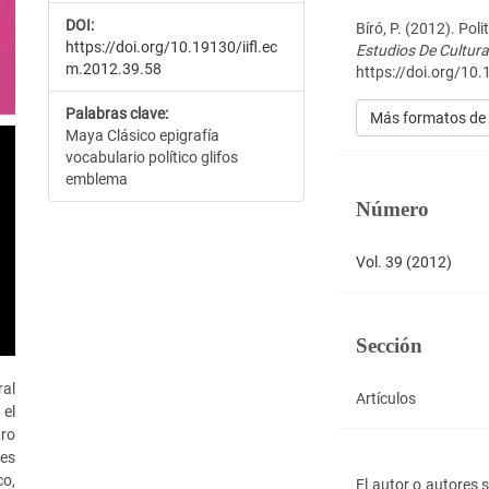
del
DOI:
artículo
Bíró, P. (2012). Pol
https://doi.org/10.19130/iifl.ec
Estudios De Cultur
m.2012.39.58
https://doi.org/10.
Palabras clave:
Más formatos de 
Maya Clásico epigrafía
vocabulario político glifos
emblema
Número
Vol. 39 (2012)
Sección
ral
Artículos
 el
tro
es
co,
El autor o autores