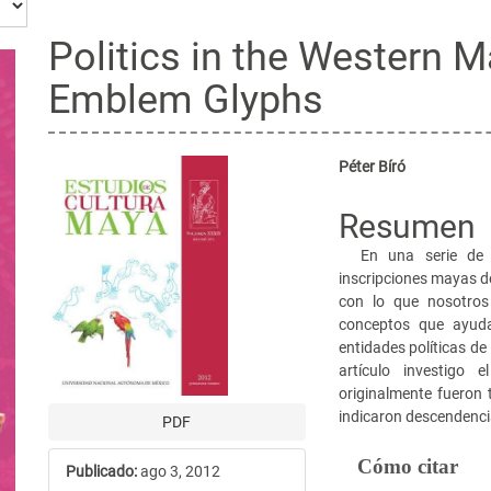
Politics in the Western M
Emblem Glyphs
Barra
Contenido
Péter Bíró
lateral
principal
Resumen
del
del
En una serie de 
artículo
artículo
inscripciones ma­yas d
con lo que nosotros 
conceptos que ayuda
entidades políticas de
artículo investigo 
originalmente fueron 
indicaron descendenci
PDF
Detalles
Cómo citar
Publicado:
ago 3, 2012