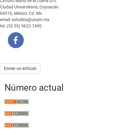
Circuito Mario de la Cueva s/n,
Ciudad Universitaria, Coyoacán
04510, México, Cd. Mx.
email: estudios@unam.mx
tel. (52 55) 5622-7490
Enviar
Enviar un artículo
un
Número actual
artículo