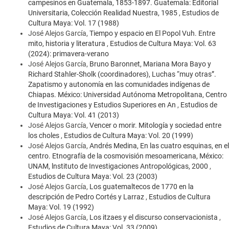
campesinos en Guatemala, 1853-1897. Guatemala: Editorial
Universitaria, Colección Realidad Nuestra, 1985
,
Estudios de
Cultura Maya: Vol. 17 (1988)
José Alejos García,
Tiempo y espacio en El Popol Vuh. Entre
mito, historia y literatura
,
Estudios de Cultura Maya: Vol. 63
(2024): primavera-verano
José Alejos García,
Bruno Baronnet, Mariana Mora Bayo y
Richard Stahler-Sholk (coordinadores), Luchas “muy otras”.
Zapatismo y autonomía en las comunidades indígenas de
Chiapas. México: Universidad Autónoma Metropolitana, Centro
de Investigaciones y Estudios Superiores en An
,
Estudios de
Cultura Maya: Vol. 41 (2013)
José Alejos García,
Vencer o morir. Mitología y sociedad entre
los choles
,
Estudios de Cultura Maya: Vol. 20 (1999)
José Alejos García,
Andrés Medina, En las cuatro esquinas, en el
centro. Etnografía de la cosmovisión mesoamericana, México:
UNAM, lnstituto de Investigaciones Antropológicas, 2000
,
Estudios de Cultura Maya: Vol. 23 (2003)
José Alejos García,
Los guatemaltecos de 1770 en la
descripción de Pedro Cortés y Larraz
,
Estudios de Cultura
Maya: Vol. 19 (1992)
José Alejos García,
Los itzaes y el discurso conservacionista
,
Estudios de Cultura Maya: Vol. 33 (2009)