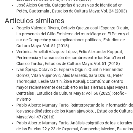
José Alejos García,
Categorías discursivas de identidad en
Petén, Guatemala
,
Estudios de Cultura Maya: Vol. 24 (2003)
Artículos similares
Rogelio Valencia Rivera, Octavio Quetzalcoatl Esparza Olguín,
La presencia del Glifo Emblema del murciélago en El Petén y el
sur de Campeche y sus implicaciones políticas
,
Estudios de
Cultura Maya: Vol. 51 (2018)
Verónica Amellali Vázquez López, Felix Alexander Kupprat,
Pertenencia y transmisión de nombres entre los Kanu’l en el
Clásico Tardío
,
Estudios de Cultura Maya: Vol. 51 (2018)
Ivan Šprajc, Octavio Q. Esparza Olguín, Quintín Hernández
Gómez, Vitan VujanoVić, Aleš Marsetič, Sara Dzul G., Peter
Thornquist, Leslie Martin, ŽiGa KoKalj,
Ocomtún: un centro
mayor recientemente descubierto en las Tierras Bajas Mayas
Centrales
,
Estudios de Cultura Maya: Vol. 66 (2025): otoño -
invierno
Pablo Alberto Mumary Farto,
Reinterpretando la información de
los vasos dinásticos de los Kaan ajawo’ob.
,
Estudios de Cultura
Maya: Vol. 47 (2016)
Pablo Alberto Mumary Farto,
Análisis epigráfico de los laterales
de las Estelas 22 y 23 de Oxpemul, Campeche, México
,
Estudios