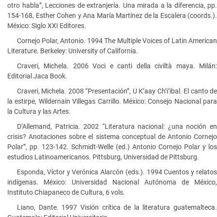
otro habla”, Lecciones de extranjería. Una mirada a la diferencia, pp.
154-168, Esther Cohen y Ana María Martínez de la Escalera (coords.).
México: Siglo XXI Editores.
Cornejo Polar, Antonio. 1994 The Multiple Voices of Latin American
Literature. Berkeley: University of California.
Craveri, Michela. 2006 Voci e canti della civiltà maya. Milán:
Editorial Jaca Book.
Craveri, Michela. 2008 “Presentación”, U K’aay Ch’i’ibal. El canto de
la estirpe, Wildernain Villegas Carrillo. México: Consejo Nacional para
la Cultura y las Artes.
D’Allemand, Patricia. 2002 “Literatura nacional: ¿una noción en
crisis? Anotaciones sobre el sistema conceptual de Antonio Cornejo
Polar”, pp. 123-142. Schmidt-Welle (ed.) Antonio Cornejo Polar y los
estudios Latinoamericanos. Pittsburg, Universidad de Pittsburg.
Esponda, Víctor y Verónica Alarcón (eds.). 1994 Cuentos y relatos
indígenas. México: Universidad Nacional Autónoma de México,
Instituto Chiapaneco de Cultura, 6 vols.
Liano, Dante. 1997 Visión crítica de la literatura guatemalteca.