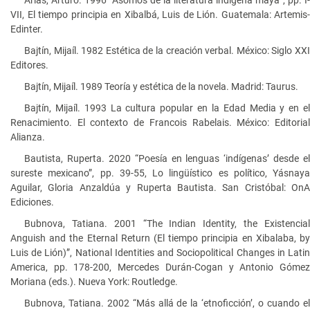
VII, El tiempo principia en Xibalbá, Luis de Lión. Guatemala: Artemis-
Edinter.
Bajtín, Mijaíl. 1982 Estética de la creación verbal. México: Siglo XXI
Editores.
Bajtín, Mijaíl. 1989 Teoría y estética de la novela. Madrid: Taurus.
Bajtín, Mijaíl. 1993 La cultura popular en la Edad Media y en el
Renacimiento. El contexto de Francois Rabelais. México: Editorial
Alianza.
Bautista, Ruperta. 2020 “Poesía en lenguas ‘indígenas’ desde el
sureste mexicano”, pp. 39-55, Lo lingüístico es político, Yásnaya
Aguilar, Gloria Anzaldúa y Ruperta Bautista. San Cristóbal: OnA
Ediciones.
Bubnova, Tatiana. 2001 “The Indian Identity, the Existencial
Anguish and the Eternal Return (El tiempo principia en Xibalaba, by
Luis de Lión)”, National Identities and Sociopolitical Changes in Latin
America, pp. 178-200, Mercedes Durán-Cogan y Antonio Gómez
Moriana (eds.). Nueva York: Routledge.
Bubnova, Tatiana. 2002 “Más allá de la ‘etnoficción’, o cuando el