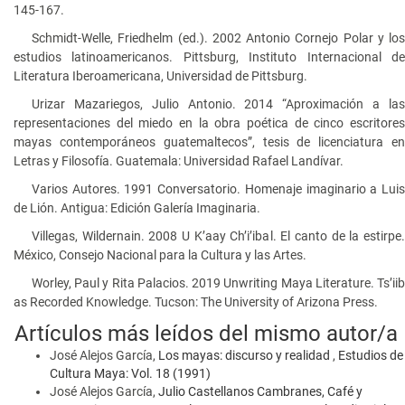
145-167.
Schmidt-Welle, Friedhelm (ed.). 2002 Antonio Cornejo Polar y los
estudios latinoamericanos. Pittsburg, Instituto Internacional de
Literatura Iberoamericana, Universidad de Pittsburg.
Urizar Mazariegos, Julio Antonio. 2014 “Aproximación a las
representaciones del miedo en la obra poética de cinco escritores
mayas contemporáneos guatemaltecos”, tesis de licenciatura en
Letras y Filosofía. Guatemala: Universidad Rafael Landívar.
Varios Autores. 1991 Conversatorio. Homenaje imaginario a Luis
de Lión. Antigua: Edición Galería Imaginaria.
Villegas, Wildernain. 2008 U K’aay Ch’i’ibal. El canto de la estirpe.
México, Consejo Nacional para la Cultura y las Artes.
Worley, Paul y Rita Palacios. 2019 Unwriting Maya Literature. Ts’iib
as Recorded Knowledge. Tucson: The University of Arizona Press.
Artículos más leídos del mismo autor/a
José Alejos García,
Los mayas: discurso y realidad
,
Estudios de
Cultura Maya: Vol. 18 (1991)
José Alejos García,
Julio Castellanos Cambranes, Café y