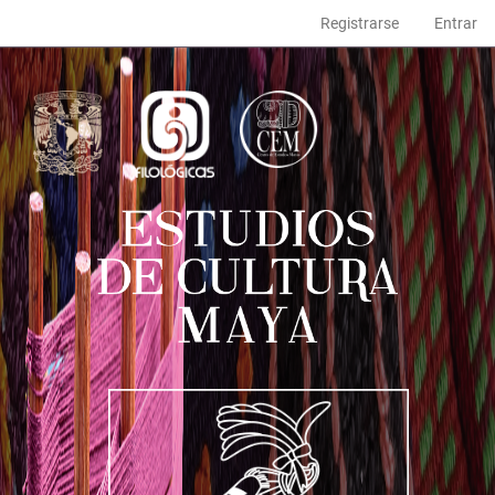
Navegación
Registrarse
Entrar
principal
Contenido
principal
Barra
lateral