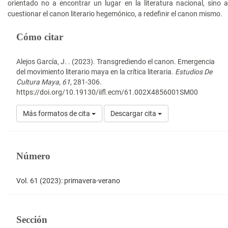
orientado no a encontrar un lugar en la literatura nacional, sino a
cuestionar el canon literario hegemónico, a redefinir el canon mismo.
Detalles
Cómo citar
del
artículo
Alejos García, J. . (2023). Transgrediendo el canon. Emergencia
del movimiento literario maya en la crítica literaria.
Estudios De
Cultura Maya
,
61
, 281-306.
https://doi.org/10.19130/iifl.ecm/61.002X4856001SM00
Más formatos de cita
Descargar cita
Número
Vol. 61 (2023): primavera-verano
Sección