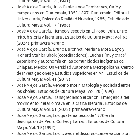
Cultura Maya: Vol. 18 (1991)
José Alejos García,
Julio Castellanos Cambranes, Café y
campesinos en Guatemala, 1853-1897. Guatemala: Editorial
Universitaria, Colección Realidad Nuestra, 1985
,
Estudios de
Cultura Maya: Vol. 17 (1988)
José Alejos García,
Tiempo y espacio en El Popol Vuh. Entre
mito, historia y literatura
,
Estudios de Cultura Maya: Vol. 63
(2024): primavera-verano
José Alejos García,
Bruno Baronnet, Mariana Mora Bayo y
Richard Stahler-Sholk (coordinadores), Luchas “muy otras”.
Zapatismo y autonomía en las comunidades indígenas de
Chiapas. México: Universidad Autónoma Metropolitana, Centro
de Investigaciones y Estudios Superiores en An
,
Estudios de
Cultura Maya: Vol. 41 (2013)
José Alejos García,
Vencer o morir. Mitología y sociedad entre
los choles
,
Estudios de Cultura Maya: Vol. 20 (1999)
José Alejos García,
Transgrediendo el canon. Emergencia del
movimiento literario maya en la crítica literaria
,
Estudios de
Cultura Maya: Vol. 61 (2023): primavera-verano
José Alejos García,
Los guatemaltecos de 1770 en la
descripción de Pedro Cortés y Larraz
,
Estudios de Cultura
Maya: Vol. 19 (1992)
José Alejos García,
Los itzaes y el discurso conservacionista
,