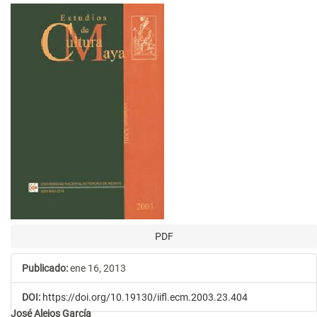
Barra
lateral
del
artículo
PDF
Publicado:
ene 16, 2013
DOI:
https://doi.org/10.19130/iifl.ecm.2003.23.404
José Alejos García