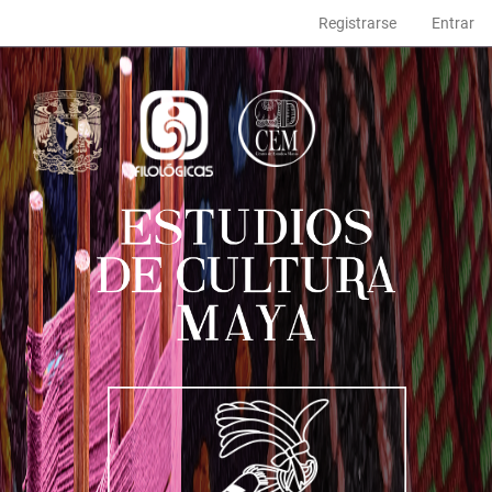
Navegación
Registrarse
Entrar
principal
Contenido
principal
Barra
lateral