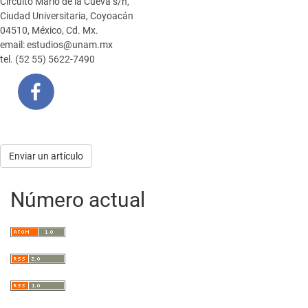
Circuito Mario de la Cueva s/n,
Ciudad Universitaria, Coyoacán
04510, México, Cd. Mx.
email: estudios@unam.mx
tel. (52 55) 5622-7490
Enviar
Enviar un artículo
un
Número actual
artículo