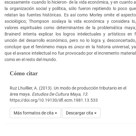
escasamente -cuando lo hicieron- de la vida económica, y en cuanto a
la organización social y política, sólo fueron repitiendo lo poco que
relatan las fuentes históricas. Es así como Morley omite el aspecto
sociológico; Thompson soslaya la vida económica y considera lo,
valores espirituales como determinantes de la problemática maya;
Brainerd intenta explicar los logros intelectuales y artísticos en f
unción del desarrollo económico, pero no lo logra y, desconcertado,
concluye que el fenómeno maya es
único
en la historia universal, y
que el avance intelectual no fue provocado por el incremento material
como en el resto del mundo.
Detalles
Cómo citar
del
artículo
Ruz Lhuillier, A. (2013). Un modo de producción tributario en el
área maya.
Estudios De Cultura Maya
,
13
.
https://doi.org/10.19130/iifl.ecm.1981.13.533
Más formatos de cita
Descargar cita