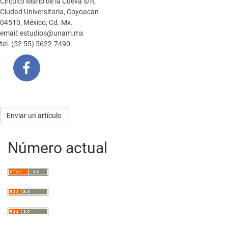
Circuito Mario de la Cueva s/n,
Ciudad Universitaria, Coyoacán
04510, México, Cd. Mx.
email: estudios@unam.mx
tel. (52 55) 5622-7490
Enviar
Enviar un artículo
un
Número actual
artículo