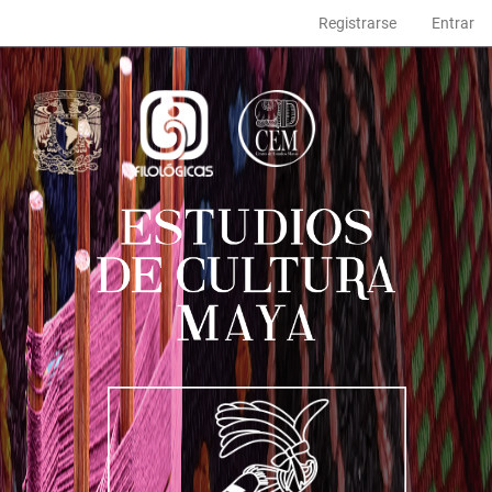
Navegación
Registrarse
Entrar
principal
Contenido
principal
Barra
lateral