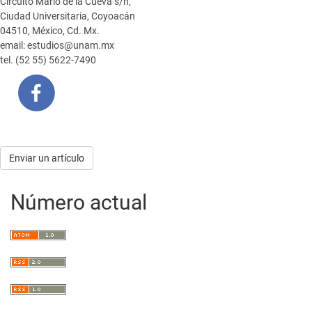
Circuito Mario de la Cueva s/n,
Ciudad Universitaria, Coyoacán
04510, México, Cd. Mx.
email: estudios@unam.mx
tel. (52 55) 5622-7490
Enviar
Enviar un artículo
un
Número actual
artículo