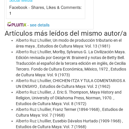
Facebook - Shares, Likes & Comments:
1
-
see details
Artículos más leídos del mismo autor/a
Alberto Ruz Lhuillier,
Un modo de producción tributario en el
área maya
,
Estudios de Cultura Maya: Vol. 13 (1981)
Alberto Ruz Lhuillier,
Morlby, Sylvanus G. La Civilización Maya.
Edición revisada por George W. Brainerd y notas de Betty Bell.
Traducción al español de la tercera edición en inglés, de Cecilia
Tercero. Fondo de Cultura Económica, México, 1972
,
Estudios
de Cultura Maya: Vol. 9 (1973)
Alberto Ruz Lhuillier,
CHICHEN-ITZA Y TULA COMENTARIOS A
UN ENSAYO
,
Estudios de Cultura Maya: Vol. 2 (1962)
Alberto Ruz Lhuillier,
J. Eric S. Thompson, Maya History and
Religion, University of Oklahoma Press, Norman, 1970.
,
Estudios de Cultura Maya: Vol. 8 (1972)
Alberto Ruz Lhuillier,
Franz Termer (1894-1968)
,
Estudios de
Cultura Maya: Vol. 7 (1968)
Alberto Ruz Lhuillier,
Eusebio Dávalos Hurtado (1909-1968)
,
Estudios de Cultura Maya: Vol. 7 (1968)