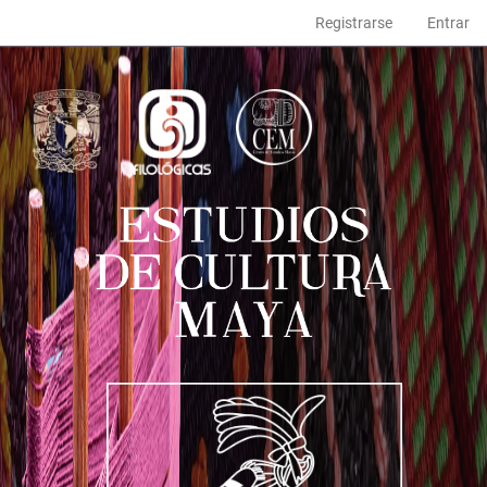
Navegación
Registrarse
Entrar
principal
Contenido
principal
Barra
lateral