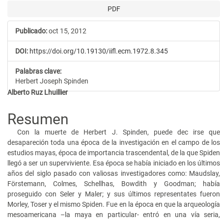
PDF
Publicado:
oct 15, 2012
DOI:
https://doi.org/10.19130/iifl.ecm.1972.8.345
Palabras clave:
Herbert Joseph Spinden
Contenido
Alberto Ruz Lhuillier
principal
Resumen
del
Con la muerte de Herbert J. Spinden, puede dec irse que
artículo
desapareción toda una época de la investigación en el campo de los
estudios mayas, época de importancia trascendental, de la que Spiden
llegó a ser un superviviente. Esa época se había iniciado en los últimos
años del siglo pasado con valiosas investigadores como: Maudslay,
Förstemann, Colmes, Schellhas, Bowdith y Goodman; había
proseguido con Seler y Maler; y sus últimos representates fueron
Morley, Toser y el mismo Spiden. Fue en la época en que la arqueología
mesoamericana –la maya en particular- entró en una vía seria,