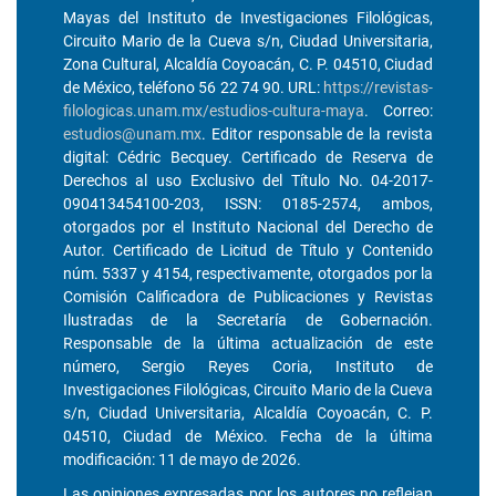
Mayas del Instituto de Investigaciones Filológicas,
Circuito Mario de la Cueva s/n, Ciudad Universitaria,
Zona Cultural, Alcaldía Coyoacán, C. P. 04510, Ciudad
de México, teléfono 56 22 74 90. URL:
https://revistas-
filologicas.unam.mx/estudios-cultura-maya
. Correo:
estudios@unam.mx
. Editor responsable de la revista
digital: Cédric Becquey. Certificado de Reserva de
Derechos al uso Exclusivo del Título No. 04-2017-
090413454100-203, ISSN: 0185-2574, ambos,
otorgados por el Instituto Nacional del Derecho de
Autor. Certificado de Licitud de Título y Contenido
núm. 5337 y 4154, respectivamente, otorgados por la
Comisión Calificadora de Publicaciones y Revistas
Ilustradas de la Secretaría de Gobernación.
Responsable de la última actualización de este
número, Sergio Reyes Coria, Instituto de
Investigaciones Filológicas, Circuito Mario de la Cueva
s/n, Ciudad Universitaria, Alcaldía Coyoacán, C. P.
04510, Ciudad de México. Fecha de la última
modificación: 11 de mayo de 2026.
Las opiniones expresadas por los autores no reflejan