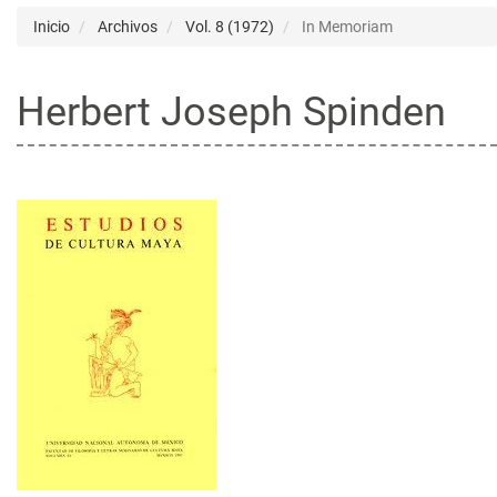
Inicio
Archivos
Vol. 8 (1972)
In Memoriam
Herbert Joseph Spinden
Barra
lateral
del
artículo