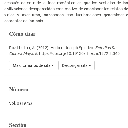
después de salir de la fase romántica en que los vestigios de las
civilizaciones desaparecidas eran motivo de emocionantes relatos de
viajes y aventuras, sazonados con lucubraciones generalmente
sobrantes de fantasía.
Detalles
Cómo citar
del
artículo
Ruz Lhuillier, A. (2012). Herbert Joseph Spinden.
Estudios De
Cultura Maya
,
8
. https://doi.org/10.19130/iifl.ecm.1972.8.345
Más formatos de cita
Descargar cita
Número
Vol. 8 (1972)
Sección