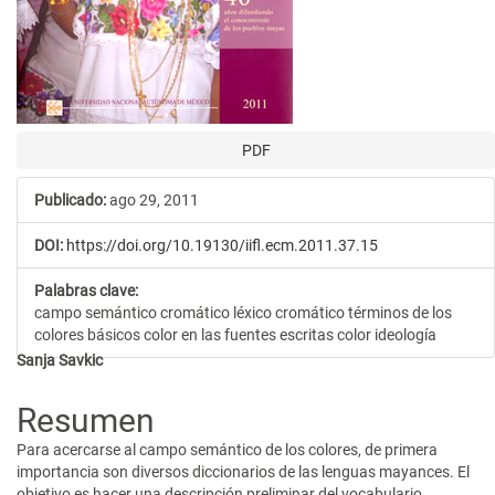
PDF
Publicado:
ago 29, 2011
DOI:
https://doi.org/10.19130/iifl.ecm.2011.37.15
Palabras clave:
campo semántico cromático léxico cromático términos de los
colores básicos color en las fuentes escritas color ideología
Contenido
Sanja Savkic
principal
Resumen
del
Para acercarse al campo semántico de los colores, de primera
artículo
importancia son diversos diccionarios de las lenguas mayances. El
objetivo es hacer una descripción preliminar del vocabulario