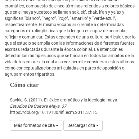
cromático, compuesto de cinco términos referidos a colores básicos
que en el maya yucateco se llaman sak, ek’, chak, k’an y ya’ax y
significan “blanco”, “negro”, “rojo”, “amarillo” y “verde-azul”,
respectivamente. El mismo vocabulario remite a determinadas
categorías extralingüísticas que la lengua es capaz de acumular,
reflejar y comunicar. Éstas dependen de una cultura particular, por lo
que el estudio se amplía con las informaciones de diferentes fuentes
escritas redactadas durante la época colonial. La intención es
detectar los múltiples usos que se hacían en todos los ámbitos de la
vida de los colores, lo cual a su vez permite considerar estos últimos
como conceptualizaciones articuladas en pares de oposición o
agrupamientos tripartitos.
Detalles
Cómo citar
del
artículo
Savkic, S. (2011). El léxico cromático y la ideología maya.
Estudios De Cultura Maya
,
37
.
https://doi.org/10.19130/iifl.ecm.2011.37.15
Más formatos de cita
Descargar cita