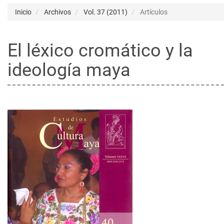
Inicio
Archivos
Vol. 37 (2011)
Artículos
El léxico cromático y la
ideología maya
Barra
lateral
del
artículo