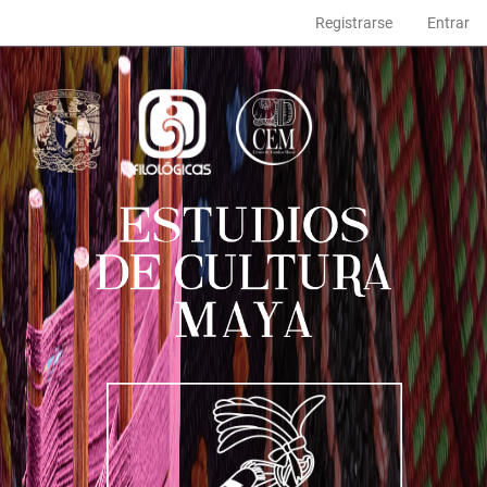
Navegación
Registrarse
Entrar
principal
Contenido
principal
Barra
lateral