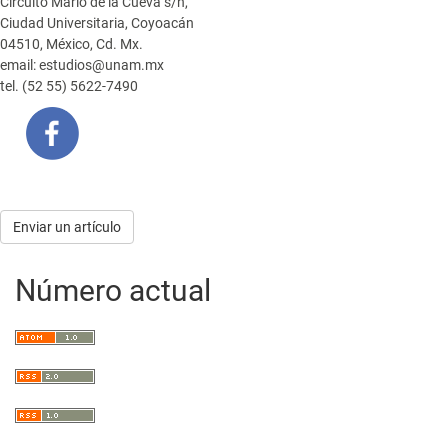
Circuito Mario de la Cueva s/n,
Ciudad Universitaria, Coyoacán
04510, México, Cd. Mx.
email: estudios@unam.mx
tel. (52 55) 5622-7490
Enviar
Enviar un artículo
un
Número actual
artículo