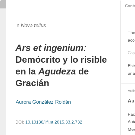
Cont
in
Nova tellus
The
acc
Ars et ingenium:
Cop
Demócrito y lo risible
Est
en la
Agudeza
de
una
Gracián
Auth
Au
Aurora González Roldán
Fac
Aut
DOI:
10.19130/iifl.nt.2015.33.2.732
Mex