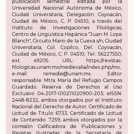
publicación semestral editada por la
Universidad Nacional Autónoma de México,
Ciudad Universitaria, Delegación Coyoacán,
Ciudad de México, C. P. 04510, a través del
Instituto de Investigaciones Filológicas,
Centro de Lingüística Hispánica "Juan M. Lope
Blanch", Circuito Mario de la Cueva s/n, Ciudad
Universitaria, Col. Copilco, Del. Coyoacán,
Ciudad de México, C. P. 04510, Tel.: 56227550,
ext. 49205. URL: https://revistas-
filologicas.unam.mx/medievalia/index.php/mv,
e-mail: remedie@unam.mx. Editor
responsable: Mtra. María del Refugio Campos
Guardado. Reserva de Derechos al Uso
Exclusivo 04-2017-010211020900-203; eISSN:
2448-8232, ambos otorgados por el Instituto
Nacional del Derecho de Autor. Certificado de
Licitud de Título: 6733. Certificado de Licitud
de Contenido: 7259, ambos otorgados por la
comisión Calificadora de Publicaciones y
Revistas Ilustradas de la Secretaría de