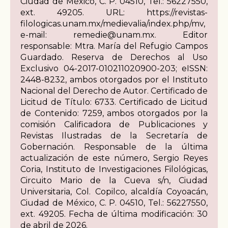
Ciudad de México, C. P. 04510, Tel.: 56227550,
ext. 49205. URL: https://revistas-
filologicas.unam.mx/medievalia/index.php/mv,
e-mail: remedie@unam.mx. Editor
responsable: Mtra. María del Refugio Campos
Guardado. Reserva de Derechos al Uso
Exclusivo 04-2017-010211020900-203; eISSN:
2448-8232, ambos otorgados por el Instituto
Nacional del Derecho de Autor. Certificado de
Licitud de Título: 6733. Certificado de Licitud
de Contenido: 7259, ambos otorgados por la
comisión Calificadora de Publicaciones y
Revistas Ilustradas de la Secretaría de
Gobernación. Responsable de la última
actualización de este número, Sergio Reyes
Coria, Instituto de Investigaciones Filológicas,
Circuito Mario de la Cueva s/n, Ciudad
Universitaria, Col. Copilco, alcaldía Coyoacán,
Ciudad de México, C. P. 04510, Tel.: 56227550,
ext. 49205. Fecha de última modificación: 30
de abril de 2026.