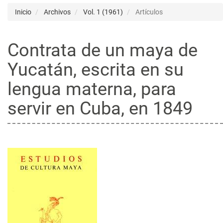
Inicio
Archivos
Vol. 1 (1961)
Artículos
Contrata de un maya de
Yucatán, escrita en su
lengua materna, para
servir en Cuba, en 1849
Barra
lateral
del
artículo