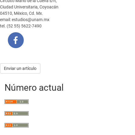
Circuito Mario de la Cueva s/n,
Ciudad Universitaria, Coyoacán
04510, México, Cd. Mx.
email: estudios@unam.mx
tel. (52 55) 5622-7490
Enviar
Enviar un artículo
un
Número actual
artículo