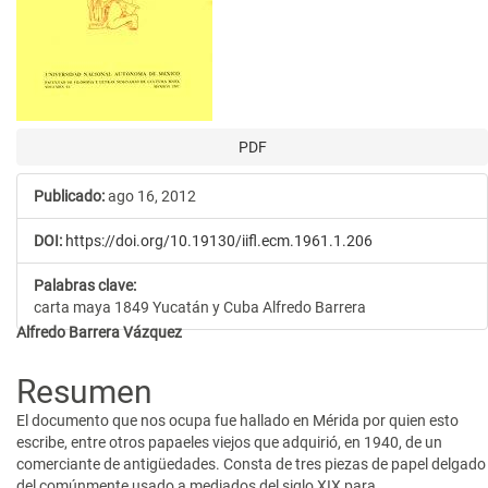
PDF
Publicado:
ago 16, 2012
DOI:
https://doi.org/10.19130/iifl.ecm.1961.1.206
Palabras clave:
carta maya 1849 Yucatán y Cuba Alfredo Barrera
Contenido
Alfredo Barrera Vázquez
principal
Resumen
del
El documento que nos ocupa fue hallado en Mérida por quien esto
artículo
escribe, entre otros papaeles viejos que adquirió, en 1940, de un
comerciante de antigüedades. Consta de tres piezas de papel delgado
del comúnmente usado a mediados del siglo XIX para