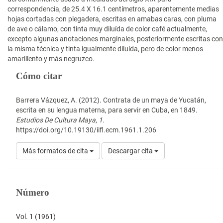
correspondencia, de 25.4 X 16.1 centímetros, aparentemente medias
hojas cortadas con plegadera, escritas en amabas caras, con pluma
de ave o cálamo, con tinta muy diluída de color café actualmente,
excepto algunas anotaciones marginales, posteriormente escritas con
la misma técnica y tinta igualmente diluída, pero de color menos
amarillento y más negruzco.
Detalles
Cómo citar
del
artículo
Barrera Vázquez, A. (2012). Contrata de un maya de Yucatán,
escrita en su lengua materna, para servir en Cuba, en 1849.
Estudios De Cultura Maya
,
1
.
https://doi.org/10.19130/iifl.ecm.1961.1.206
Más formatos de cita
Descargar cita
Número
Vol. 1 (1961)