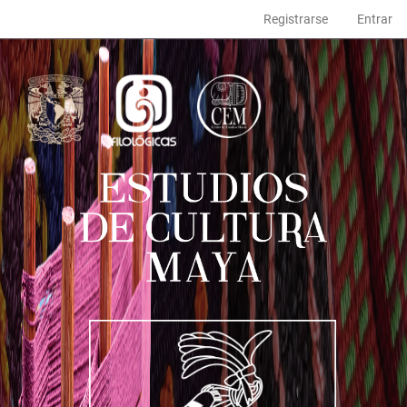
Navegación
Registrarse
Entrar
principal
Contenido
principal
Barra
lateral