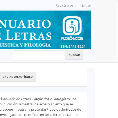
Registrarse
Entrar
BUSCAR
nviar
ENVIAR UN ARTÍCULO
n
rtículo
El
Anuario de Letras. Lingüística y Filología
es una
publicación semestral de acceso abierto que se
propone impulsar y presentar trabajos derivados de
investigaciones científicas en los diferentes campos