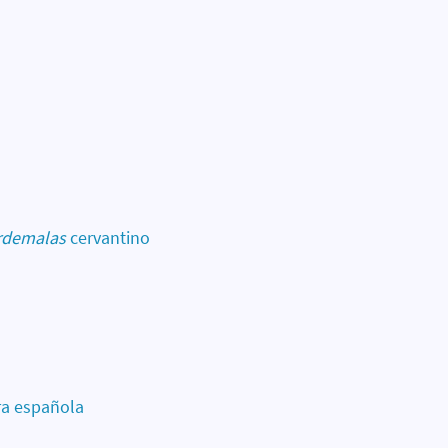
rdemalas
cervantino
ura española