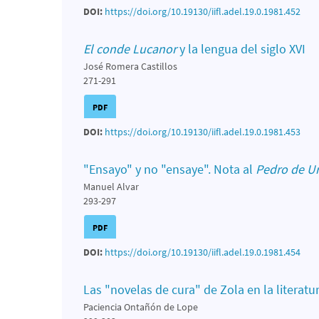
DOI:
https://doi.org/10.19130/iifl.adel.19.0.1981.452
El conde Lucanor
y la lengua del siglo XVI
José Romera Castillos
271-291
PDF
DOI:
https://doi.org/10.19130/iifl.adel.19.0.1981.453
"Ensayo" y no "ensaye". Nota al
Pedro de U
Manuel Alvar
293-297
PDF
DOI:
https://doi.org/10.19130/iifl.adel.19.0.1981.454
Las "novelas de cura" de Zola en la literat
Paciencia Ontañón de Lope