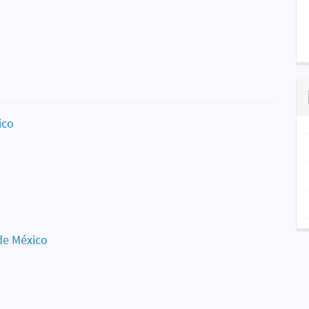
ico
de México