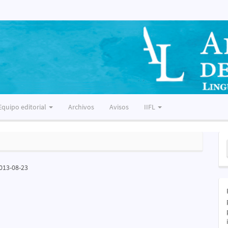
Equipo editorial
Archivos
Avisos
IIFL
E
u
013-08-23
a