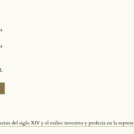
as
as
1.
crisis del siglo XIV y el exilio: invectiva y profecía en la repres