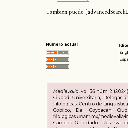
También puede {advancedSearchLin
Número actual
Idi
Engl
Espa
Medievalia
, vol. 56 núm. 2 (202
Ciudad Universitaria, Delegaci
Filológicas, Centro de Lingüístic
Copilco, Del. Coyoacán, Ciud
filologicas.unam.mx/medievalia
Campos Guardado. Reserva de