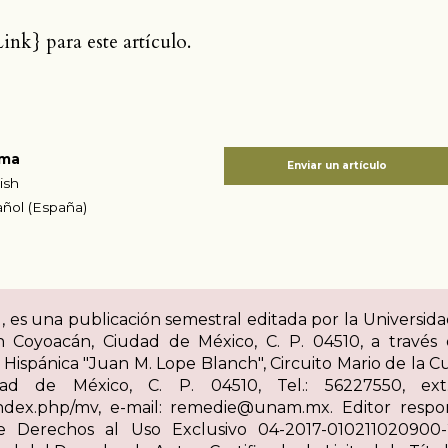
k} para este artículo.
oma
Enviar un artículo
ish
ñol (España)
4), es una publicación semestral editada por la Univers
ón Coyoacán, Ciudad de México, C. P. 04510, a través d
a Hispánica "Juan M. Lope Blanch", Circuito Mario de la Cue
ad de México, C. P. 04510, Tel.: 56227550, ext. 
/index.php/mv, e-mail: remedie@unam.mx. Editor respo
 Derechos al Uso Exclusivo 04-2017-010211020900-