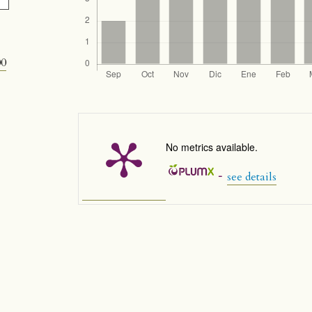
00
No metrics available.
-
see details