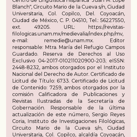
Centro de Lingüística Hispánica "Juan M. Lope
Blanch", Circuito Mario de la Cueva s/n, Ciudad
Universitaria, Col. Copilco, Del. Coyoacán,
Ciudad de México, C. P. 04510, Tel.: 56227550,
ext. 49205. URL: https://revistas-
filologicas.unam.mx/medievalia/index.php/mv,
e-mail: remedie@unam.mx. Editor
responsable: Mtra. María del Refugio Campos
Guardado. Reserva de Derechos al Uso
Exclusivo 04-2017-010211020900-203; eISSN:
2448-8232, ambos otorgados por el Instituto
Nacional del Derecho de Autor. Certificado de
Licitud de Título: 6733. Certificado de Licitud
de Contenido: 7259, ambos otorgados por la
comisión Calificadora de Publicaciones y
Revistas Ilustradas de la Secretaría de
Gobernación. Responsable de la última
actualización de este número, Sergio Reyes
Coria, Instituto de Investigaciones Filológicas,
Circuito Mario de la Cueva s/n, Ciudad
Universitaria, Col. Copilco, alcaldía Coyoacán,