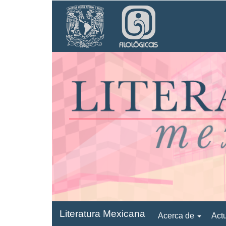
Navegación
principal
Contenido
principal
Barra
lateral
Literatura Mexicana
Acerca de
Act