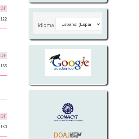
PDF
-122
Idioma
PDF
-136
PDF
-160