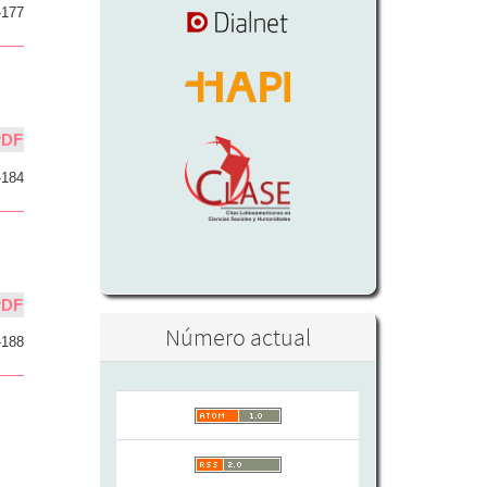
-177
PDF
-184
PDF
Número actual
-188