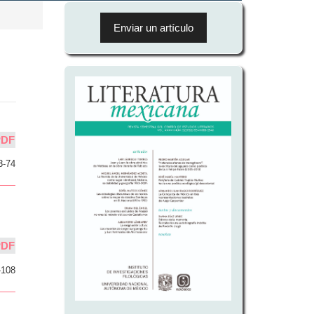
Enviar
un
Enviar un artículo
artículo
PDF
3-74
PDF
-108