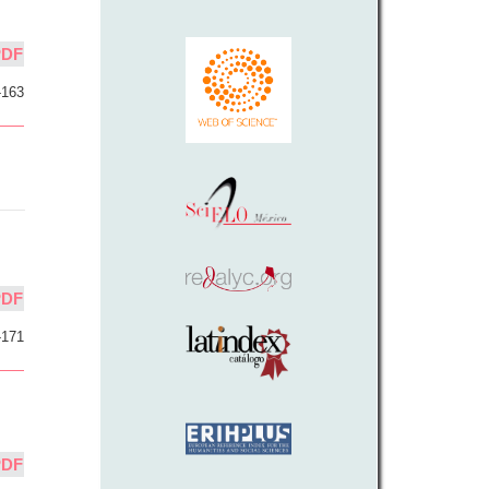
PDF
-163
PDF
-171
PDF