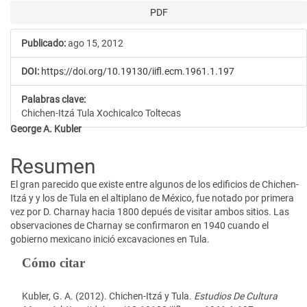
PDF
Publicado:
ago 15, 2012
DOI:
https://doi.org/10.19130/iifl.ecm.1961.1.197
Palabras clave:
Chichen-Itzá Tula Xochicalco Toltecas
Contenido
George A. Kubler
principal
Resumen
del
El gran parecido que existe entre algunos de los edificios de Chichen-
artículo
Itzá y y los de Tula en el altiplano de México, fue notado por primera
vez por D. Charnay hacia 1800 depués de visitar ambos sitios. Las
observaciones de Charnay se confirmaron en 1940 cuando el
gobierno mexicano inició excavaciones en Tula.
Detalles
Cómo citar
del
artículo
Kubler, G. A. (2012). Chichen-Itzá y Tula.
Estudios De Cultura