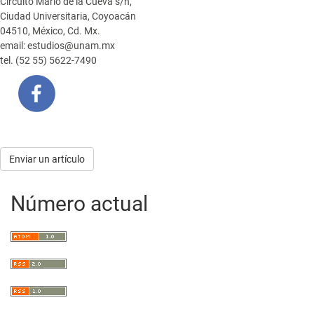
Circuito Mario de la Cueva s/n,
Ciudad Universitaria, Coyoacán
04510, México, Cd. Mx.
email: estudios@unam.mx
tel. (52 55) 5622-7490
Enviar
Enviar un artículo
un
Número actual
artículo