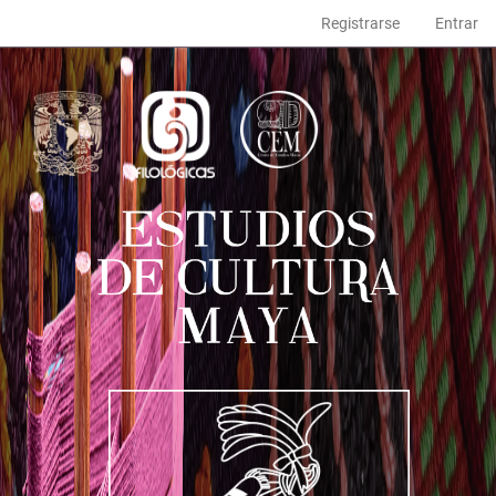
Navegación
Registrarse
Entrar
principal
Contenido
principal
Barra
lateral