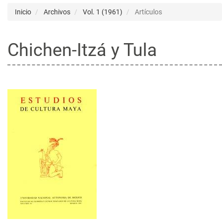
Inicio
Archivos
Vol. 1 (1961)
Artículos
Chichen-Itzá y Tula
Barra
lateral
del
artículo