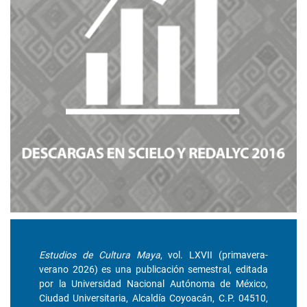
Estudios de Cultura Maya
, vol. LXVII (primavera-
verano 2026) es una publicación semestral, editada
por la Universidad Nacional Autónoma de México,
Ciudad Universitaria, Alcaldía Coyoacán, C.P. 04510,