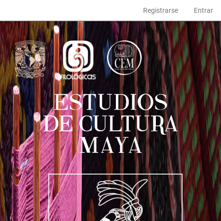
Navegación
Registrarse
Entrar
principal
Contenido
principal
Barra
lateral