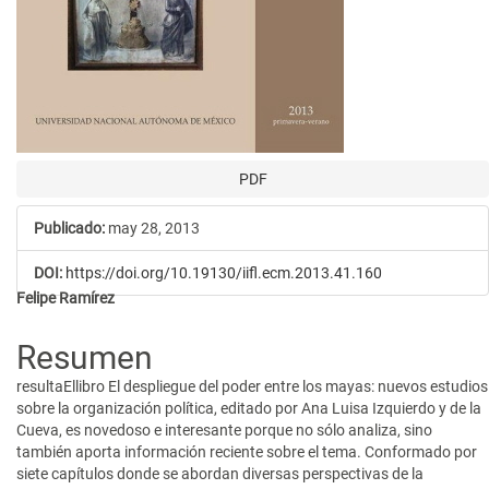
PDF
Publicado:
may 28, 2013
DOI:
https://doi.org/10.19130/iifl.ecm.2013.41.160
Contenido
Felipe Ramírez
principal
Resumen
del
resultaEllibro El despliegue del poder entre los mayas: nuevos estudios
artículo
sobre la organización política, editado por Ana Luisa Izquierdo y de la
Cueva, es novedoso e interesante porque no sólo analiza, sino
también aporta información reciente sobre el tema. Conformado por
siete capítulos donde se abordan diversas perspectivas de la