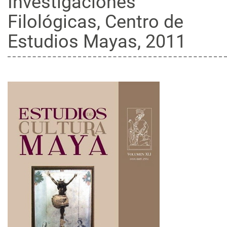
Investigaciones
Filológicas, Centro de
Estudios Mayas, 2011
Barra
lateral
del
artículo