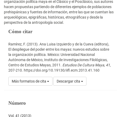
organización política maya en el Clásico y el Posclásico, sus autores
hacen propuestas partiendo de diferentes ejemplos de poblaciones
prehispánicas y fuentes de información, entre las que se cuentan las
arqueológicas, epigráficas, históricas, etnográficas y desde la
perspectiva de la antropología social.
Detalles
Cómo citar
del
artículo
Ramírez, F. (2013). Ana Luisa Izquierdo y de la Cueva (editora),
El despliegue del poder entre los mayas: nuevos estudios sobre
la organización política. México: Universidad Nacional
Autónoma de México, Instituto de Investigaciones Filológicas,
Centro de Estudios Mayas, 2011.
Estudios De Cultura Maya
,
41
,
207-210. https://doi.org/10.19130/iifl.ecm.2013.41.160
Más formatos de cita
Descargar cita
Número
Vol. 41 (2013)