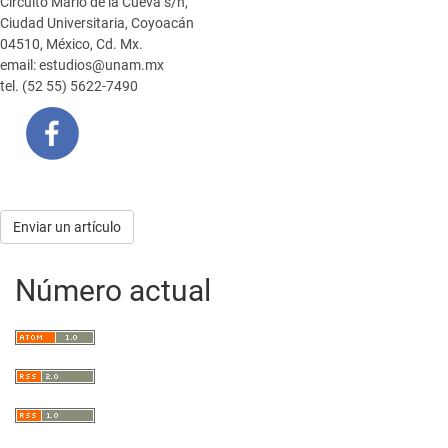
Circuito Mario de la Cueva s/n,
Ciudad Universitaria, Coyoacán
04510, México, Cd. Mx.
email: estudios@unam.mx
tel. (52 55) 5622-7490
Enviar
Enviar un artículo
un
Número actual
artículo