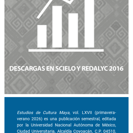
Estudios de Cultura Maya
, vol. LXVII (primavera-
verano 2026) es una publicación semestral, editada
por la Universidad Nacional Autónoma de México,
Ciudad Universitaria, Alcaldía Coyoacán, C.P. 04510,