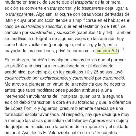
mudarse en
trans
-, de suerte que el
trasportar
de la primera
edición se convierte en
transportar
, y lo
trasparente
deja lugar a
lo
transparente
. Algo similar ocurre con otras voces derivadas del
latín y cuya pronunciación tiende a simplificarse en el habla; es el
caso de
sustraídas
y
suscribir
, que en el testimonio de 1904 se
cambian por
substraídas
y
subscribir
(capítulos 15 y 16). También
se modificó la ortografía de algunas voces en las que aún hoy
suele haber vacilación (por ejemplo, entre la
g
y la
j
); en la
12
mayoría de las ocasiones, privó la norma culta (
cuadro A.1
).
Sin embargo, también hay algunos casos en los que al parecer
se prefirió una escritura no sancionada por el diccionario
académico; por ejemplo, en los capítulos 16 y 25 se sustituyó
esclareciendo
por
exclareciendo
, y
estremeció
por
extremeció
.
Me atrevo a plantear, en virtud de la tendencia que he descrito
antes, que tales modificaciones pueden atribuirse a una
intervención involuntaria del linotipista, quien para la segunda
edición debió transcribir la obra en su totalidad y que, a diferencia
de López Portillo y Agüeros, presumiblemente carecía de una
formación escolar avanzada. Al respecto, hay que decir que muy
a menudo las obras que salían del taller de Agüeros eran objeto
de quejas en relación con la calidad de la impresión y el cuidado
editorial. Así, Jesús E. Valenzuela habló de los “frecuentes