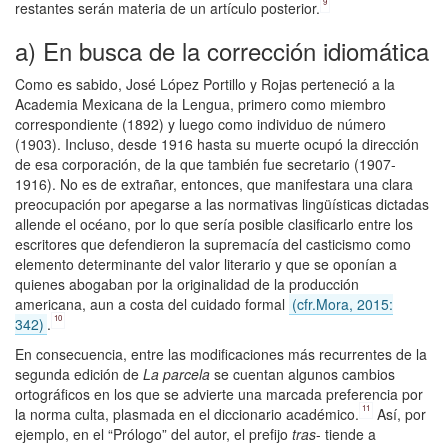
9
restantes serán materia de un artículo posterior.
a) En busca de la corrección idiomática
Como es sabido, José López Portillo y Rojas perteneció a la
Academia Mexicana de la Lengua, primero como miembro
correspondiente (1892) y luego como individuo de número
(1903). Incluso, desde 1916 hasta su muerte ocupó la dirección
de esa corporación, de la que también fue secretario (1907-
1916). No es de extrañar, entonces, que manifestara una clara
preocupación por apegarse a las normativas lingüísticas dictadas
allende el océano, por lo que sería posible clasificarlo entre los
escritores que defendieron la supremacía del casticismo como
elemento determinante del valor literario y que se oponían a
quienes abogaban por la originalidad de la producción
americana, aun a costa del cuidado formal
(cfr.Mora, 2015:
10
342)
.
En consecuencia, entre las modificaciones más recurrentes de la
segunda edición de
La parcela
se cuentan algunos cambios
ortográficos en los que se advierte una marcada preferencia por
11
la norma culta, plasmada en el diccionario académico.
Así, por
ejemplo, en el “Prólogo” del autor, el prefijo
tras
- tiende a