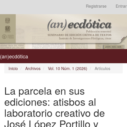
Navegación
Registrarse
Entrar
principal
Contenido
principal
Barra
lateral
(an)ecdótica
Tog
nav
Inicio
Archivos
Vol. 10 Núm. 1 (2026)
Artículos
La parcela en sus
ediciones: atisbos al
laboratorio creativo de
José López Portillo y