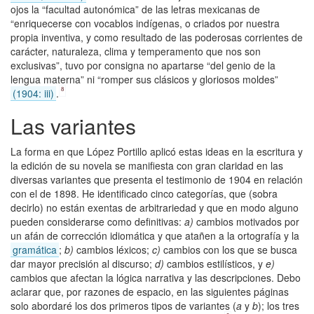
ojos la “facultad autonómica” de las letras mexicanas de
“enriquecerse con vocablos indígenas, o criados por nuestra
propia inventiva, y como resultado de las poderosas corrientes de
carácter, naturaleza, clima y temperamento que nos son
exclusivas”, tuvo por consigna no apartarse “del genio de la
lengua materna” ni “romper sus clásicos y gloriosos moldes”
8
(1904: iii)
.
Las variantes
La forma en que López Portillo aplicó estas ideas en la escritura y
la edición de su novela se manifiesta con gran claridad en las
diversas variantes que presenta el testimonio de 1904 en relación
con el de 1898. He identificado cinco categorías, que (sobra
decirlo) no están exentas de arbitrariedad y que en modo alguno
pueden considerarse como definitivas:
a)
cambios motivados por
un afán de corrección idiomática y que atañen a la ortografía y la
gramática
;
b)
cambios léxicos;
c)
cambios con los que se busca
dar mayor precisión al discurso;
d)
cambios estilísticos, y
e)
cambios que afectan la lógica narrativa y las descripciones. Debo
aclarar que, por razones de espacio, en las siguientes páginas
solo abordaré los dos primeros tipos de variantes (
a
y
b
); los tres