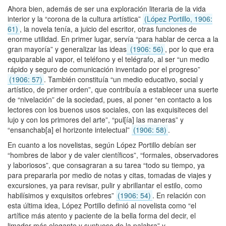
Ahora bien, además de ser una exploración literaria de la vida
interior y la “corona de la cultura artística”
(López Portillo, 1906:
61)
, la novela tenía, a juicio del escritor, otras funciones de
enorme utilidad. En primer lugar, servía “para hablar de cerca a la
gran mayoría” y generalizar las ideas
(1906: 56)
, por lo que era
equiparable al vapor, el teléfono y el telégrafo, al ser “un medio
rápido y seguro de comunicación inventado por el progreso”
(1906: 57)
. También constituía “un medio educativo, social y
artístico, de primer orden”, que contribuía a establecer una suerte
de “nivelación” de la sociedad, pues, al poner “en contacto a los
lectores con los buenos usos sociales, con las exquisiteces del
lujo y con los primores del arte”, “pul[ía] las maneras” y
“ensanchab[a] el horizonte intelectual”
(1906: 58)
.
En cuanto a los novelistas, según López Portillo debían ser
“hombres de labor y de valer científicos”, “formales, observadores
y laboriosos”, que consagraran a su tarea “todo su tiempo, ya
para prepararla por medio de notas y citas, tomadas de viajes y
excursiones, ya para revisar, pulir y abrillantar el estilo, como
habilísimos y exquisitos orfebres”
(1906: 54)
. En relación con
esta última idea, López Portillo definió al novelista como “el
artífice más atento y paciente de la bella forma del decir, el
limador más elegante y suntuoso de la palabra” y,