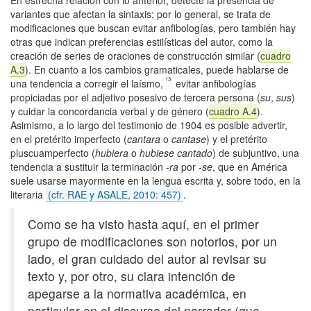
En estrecha relación con lo anterior, detecté la presencia de
variantes que afectan la sintaxis; por lo general, se trata de
modificaciones que buscan evitar anfibologías, pero también hay
otras que indican preferencias estilísticas del autor, como la
creación de series de oraciones de construcción similar (
cuadro
A.3
). En cuanto a los cambios gramaticales, puede hablarse de
13
una tendencia a corregir el laísmo,
evitar anfibologías
propiciadas por el adjetivo posesivo de tercera persona (
su
,
sus
)
y cuidar la concordancia verbal y de género (
cuadro A.4
).
Asimismo, a lo largo del testimonio de 1904 es posible advertir,
en el pretérito imperfecto (
cantara
o
cantase
) y el pretérito
pluscuamperfecto (
hubiera
o
hubiese cantado
) de subjuntivo, una
tendencia a sustituir la terminación -
ra
por -
se
, que en América
suele usarse mayormente en la lengua escrita y, sobre todo, en la
literaria
(cfr. RAE y ASALE, 2010: 457)
.
Como se ha visto hasta aquí, en el primer
grupo de modificaciones son notorios, por un
lado, el gran cuidado del autor al revisar su
texto y, por otro, su clara intención de
apegarse a la normativa académica, en
particular en el discurso del narrador (que