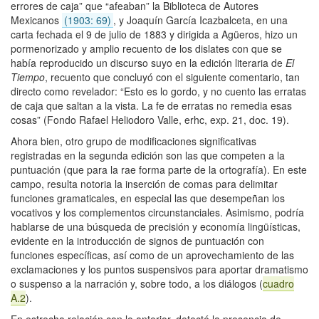
errores de caja” que “afeaban” la Biblioteca de Autores
Mexicanos
(1903: 69)
, y Joaquín García Icazbalceta, en una
carta fechada el 9 de julio de 1883 y dirigida a Agüeros, hizo un
pormenorizado y amplio recuento de los dislates con que se
había reproducido un discurso suyo en la edición literaria de
El
Tiempo
, recuento que concluyó con el siguiente comentario, tan
directo como revelador: “Esto es lo gordo, y no cuento las erratas
de caja que saltan a la vista. La fe de erratas no remedia esas
cosas” (Fondo Rafael Heliodoro Valle, erhc, exp. 21, doc. 19).
Ahora bien, otro grupo de modificaciones significativas
registradas en la segunda edición son las que competen a la
puntuación (que para la rae forma parte de la ortografía). En este
campo, resulta notoria la inserción de comas para delimitar
funciones gramaticales, en especial las que desempeñan los
vocativos y los complementos circunstanciales. Asimismo, podría
hablarse de una búsqueda de precisión y economía lingüísticas,
evidente en la introducción de signos de puntuación con
funciones específicas, así como de un aprovechamiento de las
exclamaciones y los puntos suspensivos para aportar dramatismo
o suspenso a la narración y, sobre todo, a los diálogos (
cuadro
A.2
).