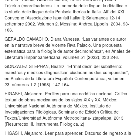
Tejerina (coordinadores). La memoria delle lingue: la didattica e
lo studio delle lingue della Penisola Iberica in Italia. Atti del XXI
Convegno [Associazione Ispanisti Italiani]: Salamanca 12-14
settembre 2002. Volumen 2. Messina: Andrea Lippolis, 2004, 93-
106.
GERALDO CAMACHO, Diana Vanessa. “Las variantes de autor
en la narrativa breve de Vicente Riva Palacio. Una propuesta
estemática para la filología de autor decimonónica”, en Anales de
Literatura Hispanoamericana, volumen 51 (2022), 233-246.
GONZÁLEZ STEPHAN, Beatriz. “El ‘mal decir’ del subalterno:
maestros y médicos diagnostican ciudadanías des-compuestas”,
en Anales de la Literatura Española Contemporánea, volumen
23, números 1-2 (1998), 147-164.
HIGASHI, Alejandro. Perfiles para una ecdótica nacional. Crítica
textual de obras mexicanas de los siglos XIX y XX. México:
Universidad Nacional Autónoma de México, Instituto de
Investigaciones Filológicas, Seminario de Edición Crítica de
Textos/Universidad Autónoma Metropolitana-Iztapalapa, 2013
(Resurrectio III. Instrumenta Filologica, 2).
HIGASHI, Alejandro. Leer para aprender. Discurso de ingreso a la