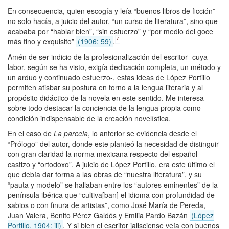
En consecuencia, quien escogía y leía “buenos libros de ficción”
no solo hacía, a juicio del autor, “un curso de literatura”, sino que
acababa por “hablar bien”, “sin esfuerzo” y “por medio del goce
7
más fino y exquisito”
(1906: 59)
.
Amén de ser indicio de la profesionalización del escritor -cuya
labor, según se ha visto, exigía dedicación completa, un método y
un arduo y continuado esfuerzo-, estas ideas de López Portillo
permiten atisbar su postura en torno a la lengua literaria y al
propósito didáctico de la novela en este sentido. Me interesa
sobre todo destacar la conciencia de la lengua propia como
condición indispensable de la creación novelística.
En el caso de
La parcela
, lo anterior se evidencia desde el
“Prólogo” del autor, donde este planteó la necesidad de distinguir
con gran claridad la norma mexicana respecto del español
castizo y “ortodoxo”. A juicio de López Portillo, era este último el
que debía dar forma a las obras de “nuestra literatura”, y su
“pauta y modelo” se hallaban entre los “autores eminentes” de la
península ibérica que “cultiva[ban] el idioma con profundidad de
sabios o con finura de artistas”, como José María de Pereda,
Juan Valera, Benito Pérez Galdós y Emilia Pardo Bazán
(López
Portillo, 1904: iii)
. Y si bien el escritor jalisciense veía con buenos