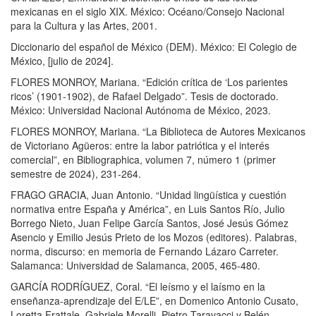
mexicanas en el siglo XIX. México: Océano/Consejo Nacional
para la Cultura y las Artes, 2001.
Diccionario del español de México (DEM). México: El Colegio de
México, [julio de 2024].
FLORES MONROY, Mariana. “Edición crítica de ‘Los parientes
ricos’ (1901-1902), de Rafael Delgado”. Tesis de doctorado.
México: Universidad Nacional Autónoma de México, 2023.
FLORES MONROY, Mariana. “La Biblioteca de Autores Mexicanos
de Victoriano Agüeros: entre la labor patriótica y el interés
comercial”, en Bibliographica, volumen 7, número 1 (primer
semestre de 2024), 231-264.
FRAGO GRACIA, Juan Antonio. “Unidad lingüística y cuestión
normativa entre España y América”, en Luis Santos Río, Julio
Borrego Nieto, Juan Felipe García Santos, José Jesús Gómez
Asencio y Emilio Jesús Prieto de los Mozos (editores). Palabras,
norma, discurso: en memoria de Fernando Lázaro Carreter.
Salamanca: Universidad de Salamanca, 2005, 465-480.
GARCÍA RODRÍGUEZ, Coral. “El leísmo y el laísmo en la
enseñanza-aprendizaje del E/LE”, en Domenico Antonio Cusato,
Loretta Frattale, Gabriele Morelli, Pietro Taravacci y Belén