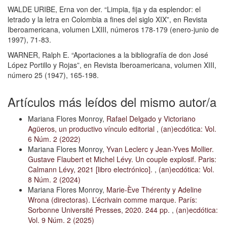
WALDE URIBE, Erna von der. “Limpia, fija y da esplendor: el
letrado y la letra en Colombia a fines del siglo XIX”, en Revista
Iberoamericana, volumen LXIII, números 178-179 (enero-junio de
1997), 71-83.
WARNER, Ralph E. “Aportaciones a la bibliografía de don José
López Portillo y Rojas”, en Revista Iberoamericana, volumen XIII,
número 25 (1947), 165-198.
Artículos más leídos del mismo autor/a
Mariana Flores Monroy,
Rafael Delgado y Victoriano
Agüeros, un productivo vínculo editorial
,
(an)ecdótica: Vol.
6 Núm. 2 (2022)
Mariana Flores Monroy,
Yvan Leclerc y Jean-Yves Mollier.
Gustave Flaubert et Michel Lévy. Un couple explosif. Paris:
Calmann Lévy, 2021 [libro electrónico].
,
(an)ecdótica: Vol.
8 Núm. 2 (2024)
Mariana Flores Monroy,
Marie-Ève Thérenty y Adeline
Wrona (directoras). L’écrivain comme marque. París:
Sorbonne Université Presses, 2020. 244 pp.
,
(an)ecdótica:
Vol. 9 Núm. 2 (2025)