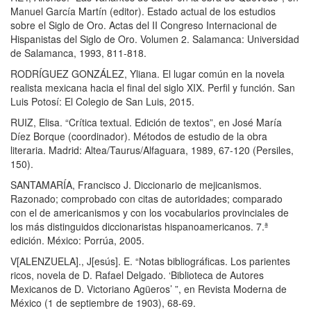
Manuel García Martín (editor). Estado actual de los estudios
sobre el Siglo de Oro. Actas del II Congreso Internacional de
Hispanistas del Siglo de Oro. Volumen 2. Salamanca: Universidad
de Salamanca, 1993, 811-818.
RODRÍGUEZ GONZÁLEZ, Yliana. El lugar común en la novela
realista mexicana hacia el final del siglo XIX. Perfil y función. San
Luis Potosí: El Colegio de San Luis, 2015.
RUIZ, Elisa. “Crítica textual. Edición de textos”, en José María
Díez Borque (coordinador). Métodos de estudio de la obra
literaria. Madrid: Altea/Taurus/Alfaguara, 1989, 67-120 (Persiles,
150).
SANTAMARÍA, Francisco J. Diccionario de mejicanismos.
Razonado; comprobado con citas de autoridades; comparado
con el de americanismos y con los vocabularios provinciales de
los más distinguidos diccionaristas hispanoamericanos. 7.ª
edición. México: Porrúa, 2005.
V[ALENZUELA]., J[esús]. E. “Notas bibliográficas. Los parientes
ricos, novela de D. Rafael Delgado. ‘Biblioteca de Autores
Mexicanos de D. Victoriano Agüeros’ ”, en Revista Moderna de
México (1 de septiembre de 1903), 68-69.