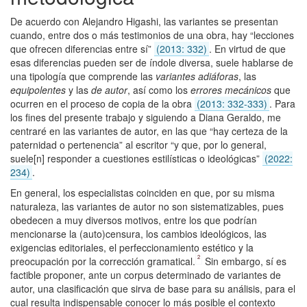
De acuerdo con Alejandro Higashi, las variantes se presentan
cuando, entre dos o más testimonios de una obra, hay “lecciones
que ofrecen diferencias entre sí”
(2013: 332)
. En virtud de que
esas diferencias pueden ser de índole diversa, suele hablarse de
una tipología que comprende las
variantes adiáforas
, las
equipolentes
y las
de autor
, así como los
errores mecánicos
que
ocurren en el proceso de copia de la obra
(2013: 332-333)
. Para
los fines del presente trabajo y siguiendo a Diana Geraldo, me
centraré en las variantes de autor, en las que “hay certeza de la
paternidad o pertenencia” al escritor “y que, por lo general,
suele[n] responder a cuestiones estilísticas o ideológicas”
(2022:
234)
.
En general, los especialistas coinciden en que, por su misma
naturaleza, las variantes de autor no son sistematizables, pues
obedecen a muy diversos motivos, entre los que podrían
mencionarse la (auto)censura, los cambios ideológicos, las
exigencias editoriales, el perfeccionamiento estético y la
2
preocupación por la corrección gramatical.
Sin embargo, sí es
factible proponer, ante un corpus determinado de variantes de
autor, una clasificación que sirva de base para su análisis, para el
cual resulta indispensable conocer lo más posible el contexto