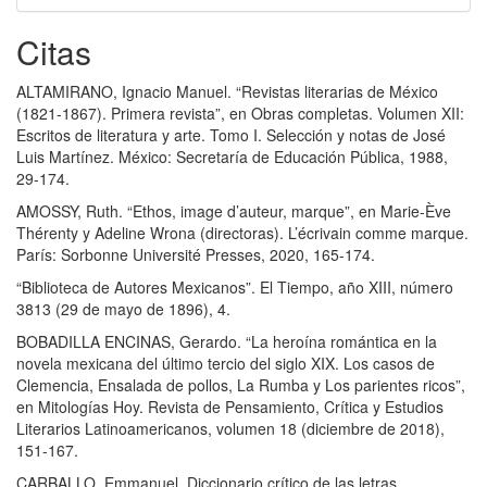
Citas
ALTAMIRANO, Ignacio Manuel. “Revistas literarias de México
(1821-1867). Primera revista”, en Obras completas. Volumen XII:
Escritos de literatura y arte. Tomo I. Selección y notas de José
Luis Martínez. México: Secretaría de Educación Pública, 1988,
29-174.
AMOSSY, Ruth. “Ethos, image d’auteur, marque”, en Marie-Ève
Thérenty y Adeline Wrona (directoras). L’écrivain comme marque.
París: Sorbonne Université Presses, 2020, 165-174.
“Biblioteca de Autores Mexicanos”. El Tiempo, año XIII, número
3813 (29 de mayo de 1896), 4.
BOBADILLA ENCINAS, Gerardo. “La heroína romántica en la
novela mexicana del último tercio del siglo XIX. Los casos de
Clemencia, Ensalada de pollos, La Rumba y Los parientes ricos”,
en Mitologías Hoy. Revista de Pensamiento, Crítica y Estudios
Literarios Latinoamericanos, volumen 18 (diciembre de 2018),
151-167.
CARBALLO, Emmanuel. Diccionario crítico de las letras