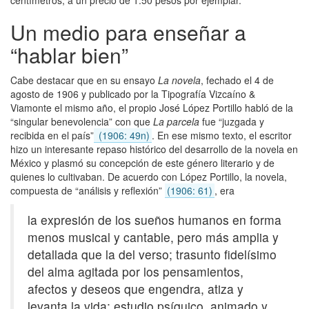
centímetros, a un precio de 1.50 pesos por ejemplar.
Un medio para enseñar a
“hablar bien”
Cabe destacar que en su ensayo
La novela
, fechado el 4 de
agosto de 1906 y publicado por la Tipografía Vizcaíno &
Viamonte el mismo año, el propio José López Portillo habló de la
“singular benevolencia” con que
La parcela
fue “juzgada y
recibida en el país”
(1906: 49n)
. En ese mismo texto, el escritor
hizo un interesante repaso histórico del desarrollo de la novela en
México y plasmó su concepción de este género literario y de
quienes lo cultivaban. De acuerdo con López Portillo, la novela,
compuesta de “análisis y reflexión”
(1906: 61)
, era
la expresión de los sueños humanos en forma
menos musical y cantable, pero más amplia y
detallada que la del verso; trasunto fidelísimo
del alma agitada por los pensamientos,
afectos y deseos que engendra, atiza y
levanta la vida; estudio psíquico, animado y