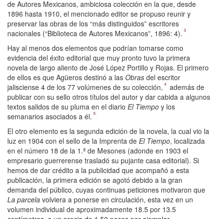
de Autores Mexicanos, ambiciosa colección en la que, desde
1896 hasta 1910, el mencionado editor se propuso reunir y
preservar las obras de los “más distinguidos” escritores
3
nacionales (“Biblioteca de Autores Mexicanos”, 1896: 4).
Hay al menos dos elementos que podrían tomarse como
evidencia del éxito editorial que muy pronto tuvo la primera
novela de largo aliento de José López Portillo y Rojas. El primero
de ellos es que Agüeros destinó a las
Obras
del escritor
4
jalisciense 4 de los 77 volúmenes de su colección,
además de
publicar con su sello otros títulos del autor y dar cabida a algunos
textos salidos de su pluma en el diario
El Tiempo
y los
5
semanarios asociados a él.
El otro elemento es la segunda edición de la novela, la cual vio la
luz en 1904 con el sello de la Imprenta de
El Tiempo
, localizada
en el número 18 de la 1.ª de Mesones (adonde en 1903 el
empresario guerrerense trasladó su pujante casa editorial). Si
hemos de dar crédito a la publicidad que acompañó a esta
publicación, la primera edición se agotó debido a la gran
demanda del público, cuyas continuas peticiones motivaron que
La parcela
volviera a ponerse en circulación, esta vez en un
volumen individual de aproximadamente 18.5 por 13.5