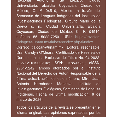
Nacional Autónoma de México, Ciudad
Universitaria, alcaldía Coyoacán, Ciudad de
México, C. P. 04510, México, a través del
Seminario de Lenguas Indígenas del Instituto de
Investigaciones Filológicas, Circuito Mario de la
Cueva s. n., Ciudad Universitaria, alcaldía
Coyoacán, Ciudad de México, C. P. 04510,
teléfono 55 5622-7250. URL:
https://revistas-
filologicas.unam.mx/tlalocan/index.php/tl/index
.
Correo: tlalocan@unam.mx. Editora resonsable:
Dra. Carolyn O'Meara. Certificado de Reserva de
De­rechos al uso Exclusivo del Título No. 04-2022-
092712101900-102; ISSN: 0185-0989; eISSN:
2954-5242, ambos otorgados por el Instituto
Nacional del Derecho de Autor. Responsable de la
última actualización de este número, Mtro. Juan
Antonio Hernández Mendoza, Instituto de
Investigaciones Filológicas, Seminario de Lenguas
Indígenas. Fecha de última modificación, 6 de
marzo de 2026.
Todos los artículos de la revista se presentan en el
idioma original.
Las opiniones expresadas por los