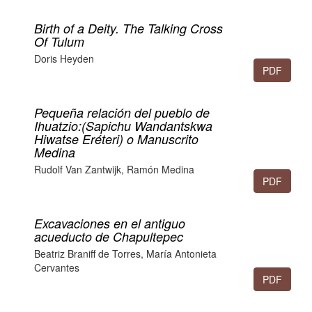
Birth of a Deity. The Talking Cross
Of Tulum
Doris Heyden
PDF
235-242
Pequeña relación del pueblo de
Ihuatzio:(Sapichu Wandantskwa
Hiwatse Eréteri) o Manuscrito
Medina
Rudolf Van Zantwijk, Ramón Medina
PDF
243-264
Excavaciones en el antiguo
acueducto de Chapultepec
Beatriz Braniff de Torres, María Antonieta
Cervantes
PDF
265-266