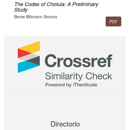
The Codex of Cholula: A Preliminary
Study
Bente Bittmann Simons
PDF
267-288
Directorio