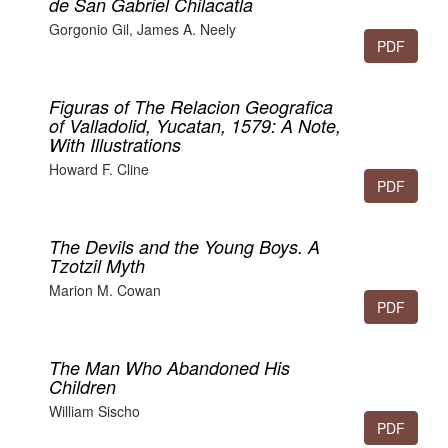
de San Gabriel Chilacatla
Gorgonio Gil, James A. Neely
PDF
198-219
Figuras of The Relacion Geografica
of Valladolid, Yucatan, 1579: A Note,
With Illustrations
Howard F. Cline
PDF
220-221
The Devils and the Young Boys. A
Tzotzil Myth
Marion M. Cowan
PDF
222-226
The Man Who Abandoned His
Children
William Sischo
PDF
227-234