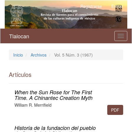
Navegación
Registrarse
Entrar
principal
Contenido
principal
Barra
lateral
Tlalocan
Toggl
naviga
Inicio
Archivos
Vol. 5 Núm. 3 (1967)
Artículos
When the Sun Rose for The First
Time. A Chinantec Creation Myth
William R. Merrifield
PDF
193-288
Historia de la fundacion del pueblo