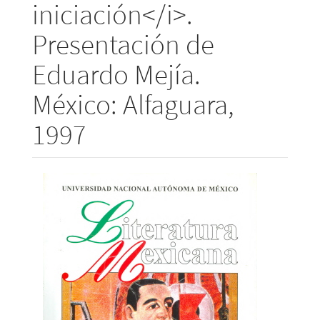
iniciación</i>.
Presentación de
Eduardo Mejía.
México: Alfaguara,
1997
Barra
lateral
del
artículo