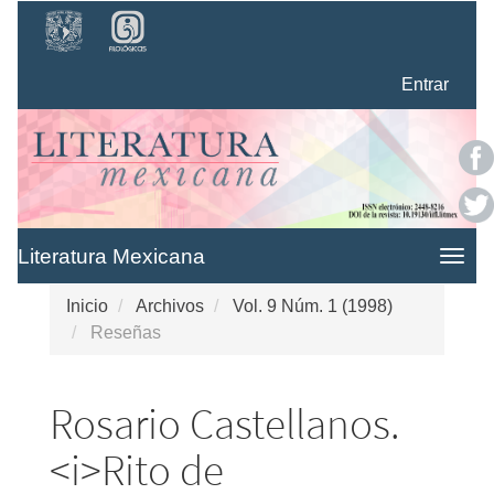
Navegación
principal
Contenido
Entrar
principal
Barra
lateral
Literatura Mexicana
Togg
navig
Inicio
Archivos
Vol. 9 Núm. 1 (1998)
Reseñas
Rosario Castellanos.
<i>Rito de