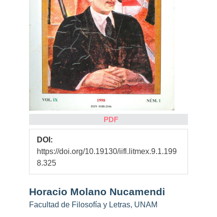
PDF
DOI:
https://doi.org/10.19130/iifl.litmex.9.1.199
8.325
Contenido
Horacio Molano Nucamendi
principal
Facultad de Filosofía y Letras, UNAM
del