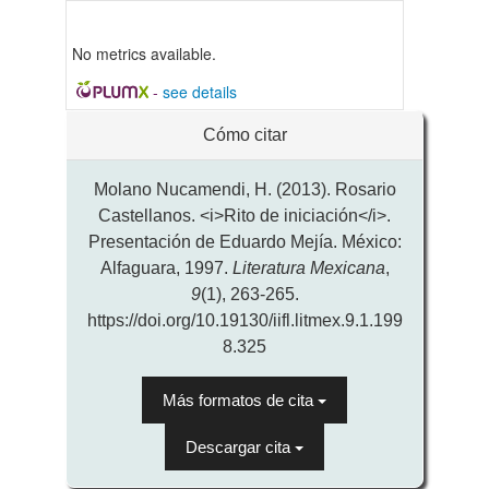
No metrics available.
-
see details
Detalles
Cómo citar
del
artículo
Molano Nucamendi, H. (2013). Rosario
Castellanos. <i>Rito de iniciación</i>.
Presentación de Eduardo Mejía. México:
Alfaguara, 1997.
Literatura Mexicana
,
9
(1), 263-265.
https://doi.org/10.19130/iifl.litmex.9.1.199
8.325
Más formatos de cita
Descargar cita