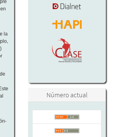
mpre
 en
e la
plo,
)
r
 de
a
Este
Número actual
al
ón-