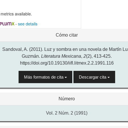
metrics available.
-
see details
alles
Cómo citar
l
ículo
Sandoval, A. (2011). Luz y sombra en una novela de Martín Lu
Guzmán.
Literatura Mexicana
,
2
(2), 413-425.
https://doi.org/10.19130/iifl.litmex.2.2.1991.116
Más formatos de cita
Descargar cita
Número
Vol. 2 Núm. 2 (1991)