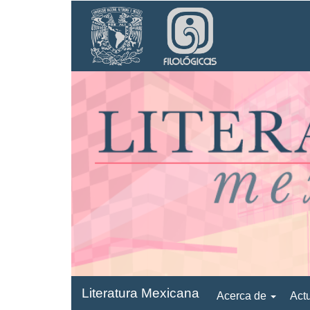
Navegación
principal
Contenido
principal
Barra
lateral
Literatura Mexicana
Acerca de
Act