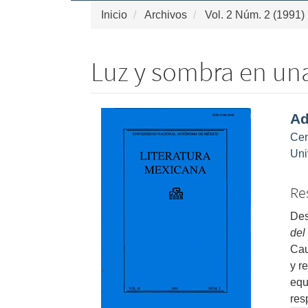
Inicio
Archivos
Vol. 2 Núm. 2 (1991)
Luz y sombra en un
Barra
Co
Ad
lateral
pri
Cen
del
de
Uni
artículo
art
Re
Des
del
Cau
y r
equ
res