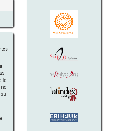
ntes
ra
así
a la
a
no
 su
ve