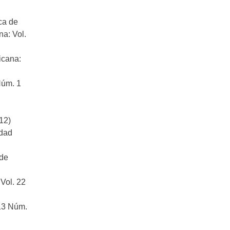
ca de
na: Vol.
icana:
Núm. 1
12)
idad
 de
 Vol. 22
 13 Núm.