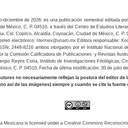
lio-diciembre de 2026, es una publicación semestral editada 
e México, C. P. 04510, a través del Centro de Estudios Literario
ia, Col. Copilco, Alcaldía. Coyoacán, Ciudad de México, C. P. 0
orreo electrónico:
litermex@unam.mx
Editora responsable: Xoc
SN: 2448-8216 ambos otorgados por el Instituto Nacional del
r la Comisión Calificadora de Publicaciones y Revistas Ilust
ergio Reyes Coria, Instituto de Investigaciones Filológicas, Ci
xico, C. P. 04510. Fecha de última modificación: 30 de julio d
tores no necesariamente reflejan la postura del editor de la
(no así de las imágenes) siempre y cuando se cite la fuente
ura Mexicana
is licensed under a
Creative Commons Reconocimie