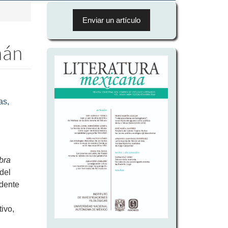
Enviar
un
Enviar un artículo
artículo
mán
as,
bra
del
idente
tivo,