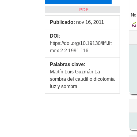
PDF
No 
Publicado:
nov 16, 2011
Det
DOI:
de
https://doi.org/10.19130/iifl.lit
art
mex.2.2.1991.116
Palabras clave:
Martín Luis Guzmán La
sombra del caudillo dicotomía
luz y sombra