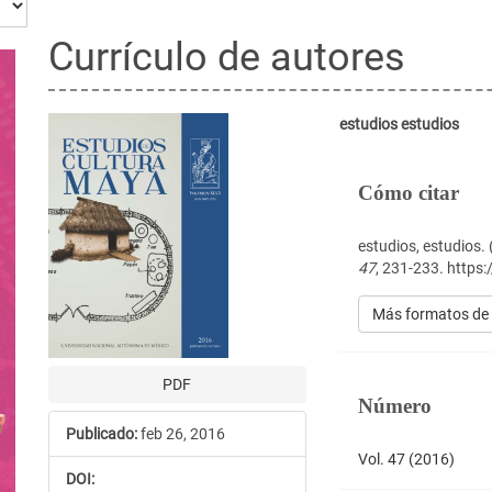
Currículo de autores
Barra
Contenido
estudios estudios
lateral
principal
Detalles
Cómo citar
del
del
del
artículo
artículo
artículo
estudios, estudios.
47
, 231-233. https
Más formatos de 
PDF
Número
Publicado:
feb 26, 2016
Vol. 47 (2016)
DOI: