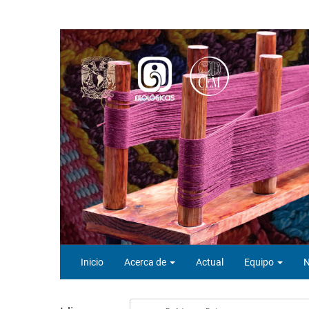
Navegación
principal
Contenido
principal
Barra
lateral
Inicio
Acerca de
Actual
Equipo
N