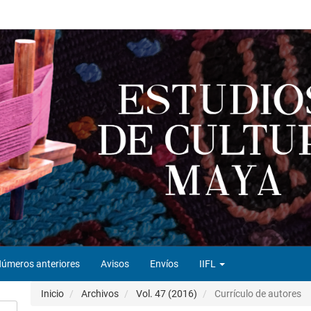
úmeros anteriores
Avisos
Envíos
IIFL
Inicio
Archivos
Vol. 47 (2016)
Currículo de autores