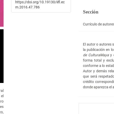
https://doi.org/10.19130/iifl.ec
m.2016.47.786
Sección
Currículo de autore
El autor o autores
la publicación en l
de Cultura
Maya
y c
forma total y excl
conforme a lo estab
Autor y demás rela
que será respetado
crédito correspond
donde aparezca el a
ral
 el
tro
es
co,