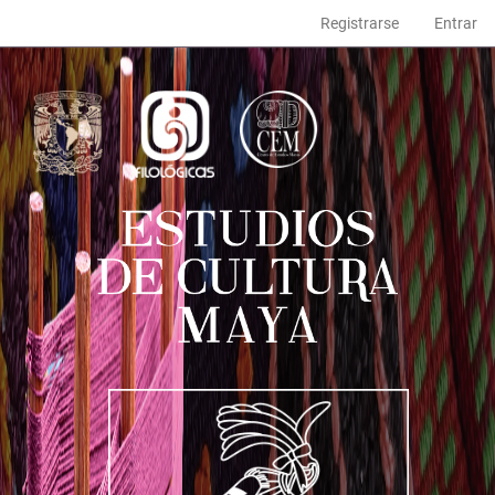
Navegación
Registrarse
Entrar
principal
Contenido
principal
Barra
lateral