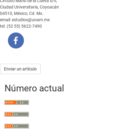
Circuito Mario de la Cueva s/n,
Ciudad Universitaria, Coyoacán
04510, México, Cd. Mx.
email: estudios@unam.mx
tel. (52 55) 5622-7490
Enviar
Enviar un artículo
un
Número actual
artículo