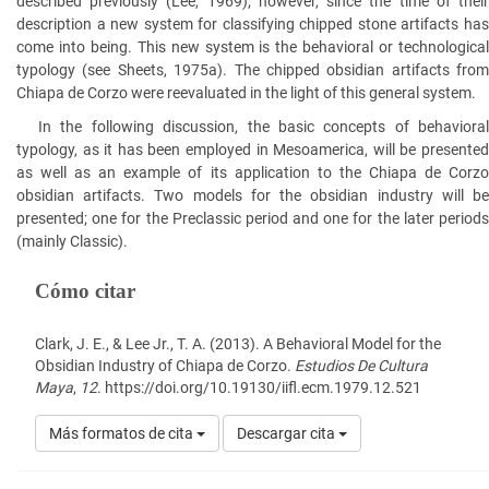
described previously (Lee, 1969); however, since the time of their
description a new system for classifying chipped stone artifacts has
come into being. This new system is the behavioral or technological
typology (see Sheets, 1975a). The chipped obsidian artifacts from
Chiapa de Corzo were reevaluated in the light of this general system.
In the following discussion, the basic concepts of behavioral
typology, as it has been employed in Mesoamerica, will be presented
as well as an example of its application to the Chiapa de Corzo
obsidian artifacts. Two models for the obsidian industry will be
presented; one for the Preclassic period and one for the later periods
(mainly Classic).
Detalles
Cómo citar
del
artículo
Clark, J. E., & Lee Jr., T. A. (2013). A Behavioral Model for the
Obsidian Industry of Chiapa de Corzo.
Estudios De Cultura
Maya
,
12
. https://doi.org/10.19130/iifl.ecm.1979.12.521
Más formatos de cita
Descargar cita