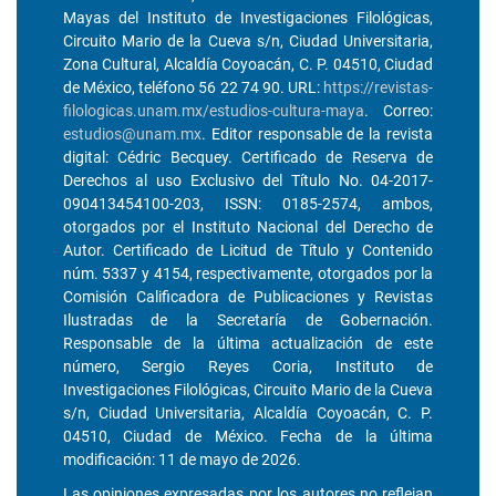
Mayas del Instituto de Investigaciones Filológicas,
Circuito Mario de la Cueva s/n, Ciudad Universitaria,
Zona Cultural, Alcaldía Coyoacán, C. P. 04510, Ciudad
de México, teléfono 56 22 74 90. URL:
https://revistas-
filologicas.unam.mx/estudios-cultura-maya
. Correo:
estudios@unam.mx
. Editor responsable de la revista
digital: Cédric Becquey. Certificado de Reserva de
Derechos al uso Exclusivo del Título No. 04-2017-
090413454100-203, ISSN: 0185-2574, ambos,
otorgados por el Instituto Nacional del Derecho de
Autor. Certificado de Licitud de Título y Contenido
núm. 5337 y 4154, respectivamente, otorgados por la
Comisión Calificadora de Publicaciones y Revistas
Ilustradas de la Secretaría de Gobernación.
Responsable de la última actualización de este
número, Sergio Reyes Coria, Instituto de
Investigaciones Filológicas, Circuito Mario de la Cueva
s/n, Ciudad Universitaria, Alcaldía Coyoacán, C. P.
04510, Ciudad de México. Fecha de la última
modificación: 11 de mayo de 2026.
Las opiniones expresadas por los autores no reflejan