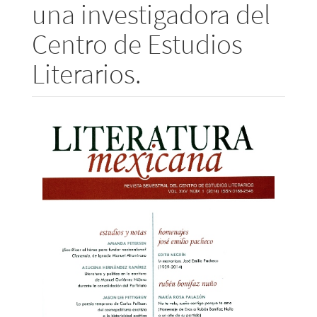
una investigadora del
Centro de Estudios
Literarios.
Barra
lateral
del
artículo