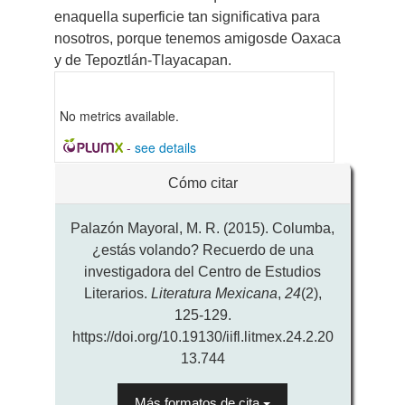
enaquella superficie tan significativa para
nosotros, porque tenemos amigosde Oaxaca
y de Tepoztlán-Tlayacapan.
No metrics available.
-
see details
Detalles
Cómo citar
del
artículo
Palazón Mayoral, M. R. (2015). Columba,
¿estás volando? Recuerdo de una
investigadora del Centro de Estudios
Literarios.
Literatura Mexicana
,
24
(2),
125-129.
https://doi.org/10.19130/iifl.litmex.24.2.20
13.744
Más formatos de cita