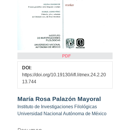
PDF
DOI:
https://doi.org/10.19130/iifl.litmex.24.2.20
13.744
Contenido
María Rosa Palazón Mayoral
principal
Instituto de Investigaciones Filológicas
del
Universidad Nacional Autónoma de México
artículo