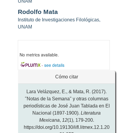
UNAM
artículo
Rodolfo Mata
Instituto de Investigaciones Filológicas,
UNAM
No metrics available.
-
see details
Detalles
Cómo citar
del
artículo
Lara Velázquez, E., & Mata, R. (2017).
"Notas de la Semana" y otras columnas
periodísticas de José Juan Tablada en El
Nacional (1897-1900).
Literatura
Mexicana
,
12
(1), 179-200.
https://doi.org/10.19130/iifl.litmex.12.1.20