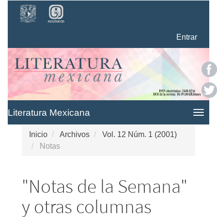
Navegación
principal
Contenido
Entrar
principal
Barra
lateral
Literatura Mexicana
Togg
navig
Inicio
Archivos
Vol. 12 Núm. 1 (2001)
Notas
"Notas de la Semana"
y otras columnas