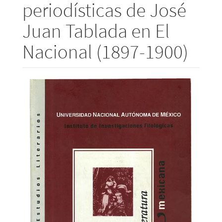
periodísticas de José
Juan Tablada en El
Nacional (1897-1900)
Barra
lateral
del
artículo