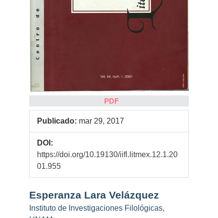
PDF
Publicado:
mar 29, 2017
DOI:
https://doi.org/10.19130/iifl.litmex.12.1.20
01.955
Contenido
Esperanza Lara Velázquez
principal
Instituto de Investigaciones Filológicas,
del