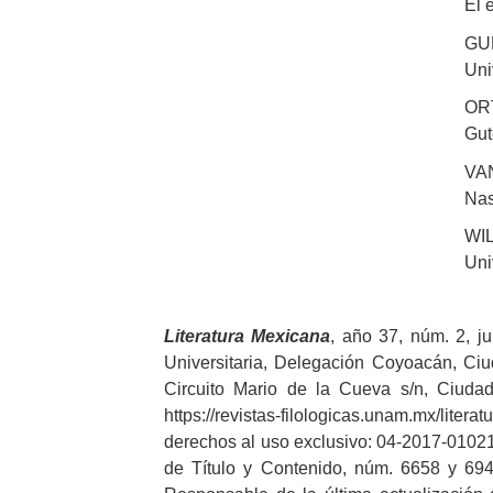
El 
GUN
Uni
ORT
Gut
VAN
Nas
WIL
Uni
Literatura
Mexicana
, año 37, núm. 2, j
Universitaria, Delegación Coyoacán, Ciud
Circuito Mario de la Cueva s/n, Ciudad
https://revistas-filologicas.unam.mx/liter
derechos al uso exclusivo: 04-2017-01021
de Título y Contenido, núm. 6658 y 694