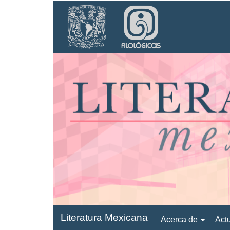
Navegación
principal
Contenido
principal
Barra
lateral
Literatura Mexicana
Acerca de
Act