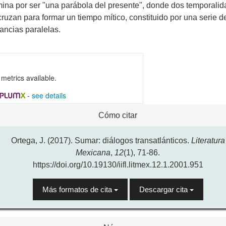
mina por ser "una parábola del presente", donde dos temporali
cruzan para formar un tiempo mítico, constituido por una serie d
tancias paralelas.
metrics available.
-
see details
alles
Cómo citar
l
ículo
Ortega, J. (2017). Sumar: diálogos transatlánticos.
Literatura
Mexicana
,
12
(1), 71-86.
https://doi.org/10.19130/iifl.litmex.12.1.2001.951
Más formatos de cita
Descargar cita