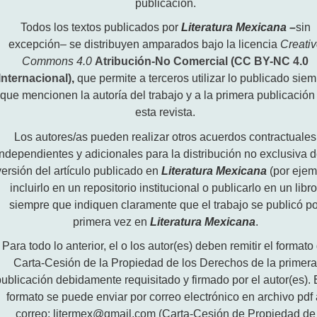
publicación.
Todos los textos publicados por
Literatura Mexicana
–
sin
excepción– se distribuyen amparados bajo la licencia
Creati
Commons 4.0
Atribución-No Comercial (CC BY-NC 4.0
Internacional)
,
que permite a terceros utilizar lo publicado sie
que mencionen la autoría del trabajo y a la primera publicación
esta revista.
Los autores/as pueden realizar otros acuerdos contractuales
independientes y adicionales para la distribución no exclusiva d
versión del artículo publicado en
Literatura Mexicana
(por ejem
incluirlo en un repositorio institucional o publicarlo en un libro
siempre que indiquen claramente que el trabajo se publicó po
primera vez en
Literatura Mexicana
.
Para todo lo anterior, el o los autor(es) deben remitir el formato
Carta-Cesión de la Propiedad de los Derechos de la primer
publicación debidamente requisitado y firmado por el autor(es). 
formato se puede enviar por correo electrónico en archivo pdf 
correo: litermex@gmail.com (Carta-Cesión de Propiedad de