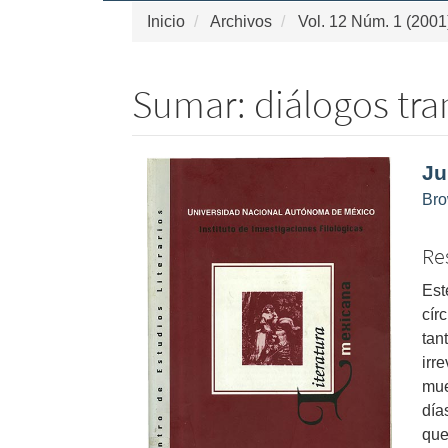
Inicio
Archivos
Vol. 12 Núm. 1 (2001
Sumar: diálogos tra
Barra
Co
Ju
lateral
pri
Bro
del
de
artículo
art
Re
Est
cír
tan
irr
mue
día
que