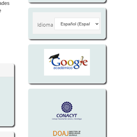
dades
e
Idioma