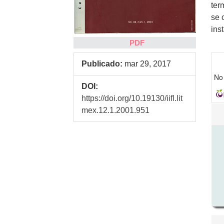
ter
se 
ins
PDF
Publicado:
mar 29, 2017
No 
DOI:
https://doi.org/10.19130/iifl.lit
Det
mex.12.1.2001.951
de
art