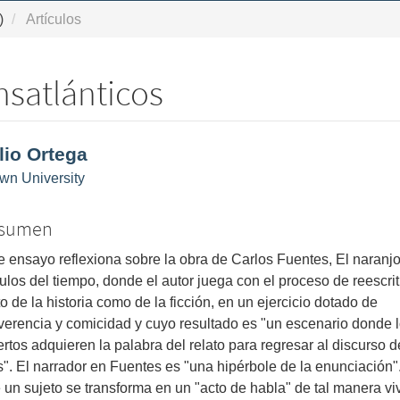
)
Artículos
nsatlánticos
ntenido
lio Ortega
ncipal
wn University
l
ículo
sumen
e ensayo reflexiona sobre la obra de Carlos Fuentes, El naranjo
culos del tiempo, donde el autor juega con el proceso de reescrit
to de la historia como de la ficción, en un ejercicio dotado de
everencia y comicidad y cuyo resultado es "un escenario donde 
rtos adquieren la palabra del relato para regresar al discurso d
s". El narrador en Fuentes es "una hipérbole de la enunciación
 un sujeto se transforma en un "acto de habla" de tal manera vi