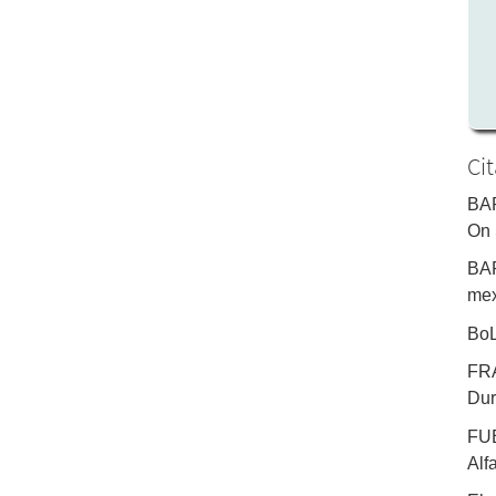
Ci
BAR
On 
BAR
mex
BoL
FRA
Dur
FUE
Alf