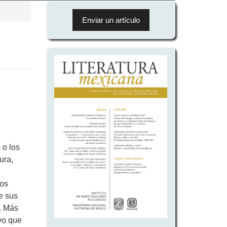
Enviar
un
Enviar un artículo
artículo
 o los
ura,
los
e sus
". Más
vo que