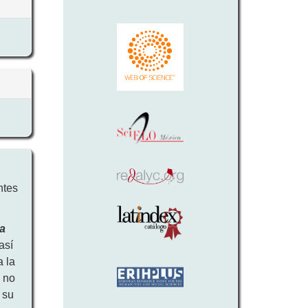
ntes
ra
así
a la
a
no
 su