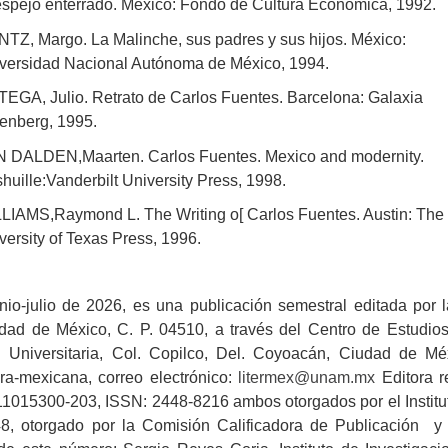
espejo enterrado. México: Fondo de Cultura Económica, 1992.
TZ, Margo. La Malinche, sus padres y sus hijos. México:
versidad Nacional Autónoma de México, 1994.
EGA, Julio. Retrato de Carlos Fuentes. Barcelona: Galaxia
enberg, 1995.
 DALDEN,Maarten. Carlos Fuentes. Mexico and modernity.
huille:Vanderbilt University Press, 1998.
LIAMS,Raymond L. The Writing o[ Carlos Fuentes. Austin: The
versity of Texas Press, 1996.
unio-julio de 2026, es una publicación semestral editada po
ad de México, C. P. 04510, a través del Centro de Estudios Li
 Universitaria, Col. Copilco, Del. Coyoacán, Ciudad de Mé
atura-mexicana, correo electrónico:
litermex@unam.mx
Editora 
1015300-203, ISSN: 2448-8216 ambos otorgados por el Instituto
8, otorgado por la Comisión Calificadora de Publicación y 