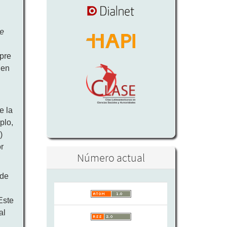
ve
mpre
 en
e la
plo,
)
r
Número actual
 de
a
Este
al