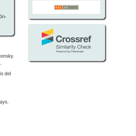
ón-
lonsky.
.
s del
ays.