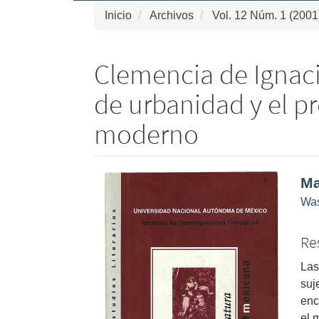
Inicio
Archivos
Vol. 12 Núm. 1 (2001
Clemencia de Ignac
de urbanidad y el p
moderno
Barra
Co
Ma
lateral
pri
Was
del
de
artículo
art
Re
Las
suj
enc
el 