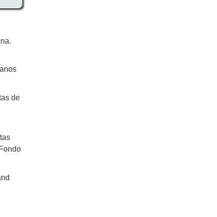
ina.
canos
tas de
tas
 Fondo
and