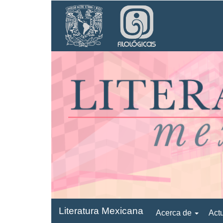
Navegación
principal
Contenido
principal
Barra
lateral
Literatura Mexicana
Acerca de
Act