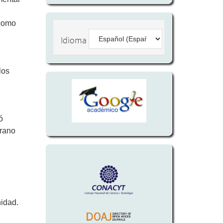
 como
Idioma
los
ó
irano
nidad.