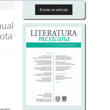
Enviar
un
Enviar un artículo
artículo
nual
iota
mental