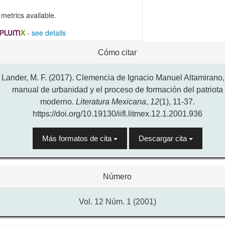
metrics available.
-
see details
alles
Cómo citar
l
ículo
Lander, M. F. (2017). Clemencia de Ignacio Manuel Altamirano,
manual de urbanidad y el proceso de formación del patriota
moderno.
Literatura Mexicana
,
12
(1), 11-37.
https://doi.org/10.19130/iifl.litmex.12.1.2001.936
Más formatos de cita
Descargar cita
Número
Vol. 12 Núm. 1 (2001)