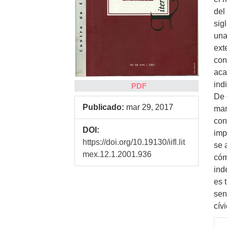
del
sig
un
ext
con
aca
ind
PDF
De 
Publicado:
mar 29, 2017
man
con
DOI:
imp
https://doi.org/10.19130/iifl.lit
se 
mex.12.1.2001.936
cóm
ind
es 
sen
cív