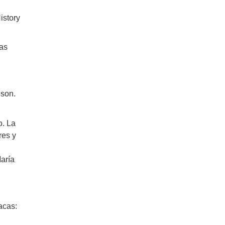
istory
as
ison.
. La
res y
aría
acas: