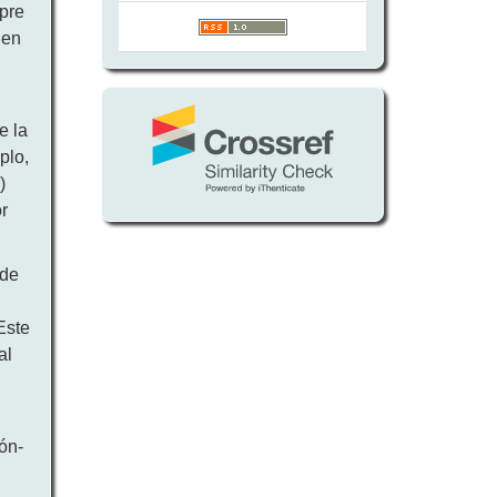
mpre
 en
e la
plo,
)
r
 de
a
Este
al
ón-