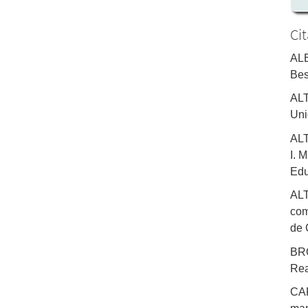
Ci
ALB
Bes
ALT
Uni
ALT
I. 
Edu
ALT
com
de 
BRO
Rea
CAR