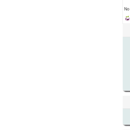
No 
Det
de
art