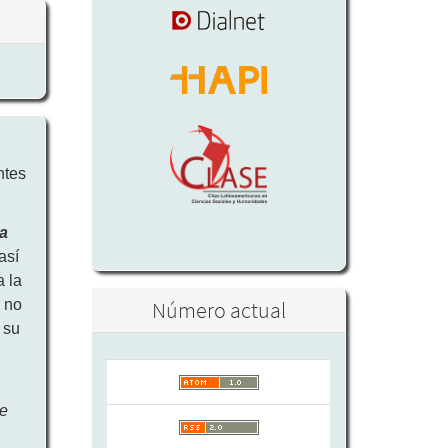
ntes
ra
así
a la
a
no
Número actual
 su
ve