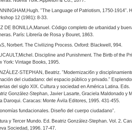
eras. Nueva York: Appleton & Co., 1877.
NINGHAM,Hugh. "The Language of Patriotism, 1750-1914". H
kshop 12 (1981): 8-33.
Z DE BONILLA,Manuel. Código completo de urbanidad y buen
eras. París: Librería de Rosa y Bouret, 1863.
AS, Norbert. The Civilizing Process. Oxford: Blackwell, 994.
CAULT,Michel. Discipline and Punishment. The Birtb of the Pr
 York: Vintage Books, 1995.
ZÁLEZ-STEPHAN, Beatriz. "Modernizaci6n y disciplinamiento
mación del ciudadano: del espacio público y privado." Esplendo
erias del siglo XIX. Cultura y sociedad en América Latina. Eds.
triz González-Stephan, Javier Lasarte, Graciela Maldonado y M
ia Daroqui. Caracas: Monte Ávila Editores, 1995. 431-455.
onomías fundacionales. Diseño del cuerpo ciudadano".
tura y Tercer Mundo. Ed. Beatriz González-Stephan. Vol. 2. Car
va Sociedad, 1996. 17-47.