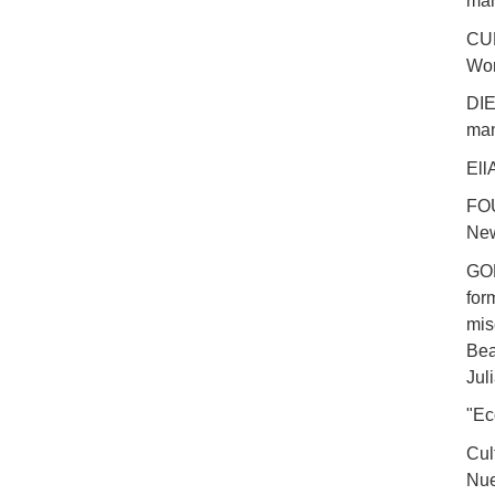
man
CUN
Wor
DIE
man
Ell
FOU
New
GON
for
mis
Bea
Jul
"Ec
Cul
Nue