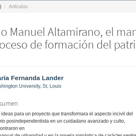
)
Artículos
io Manuel Altamirano, el ma
roceso de formación del patr
ntenido
ría Fernanda Lander
ncipal
hington University, St. Louis
l
ículo
sumen
 ideas para un proyecto que transformara el aspecto incivil del
eto posindependentista en un cuidadano avanzado y culto,
ontraron en
manual de urbanidad y en la novela romántica de carácter senti