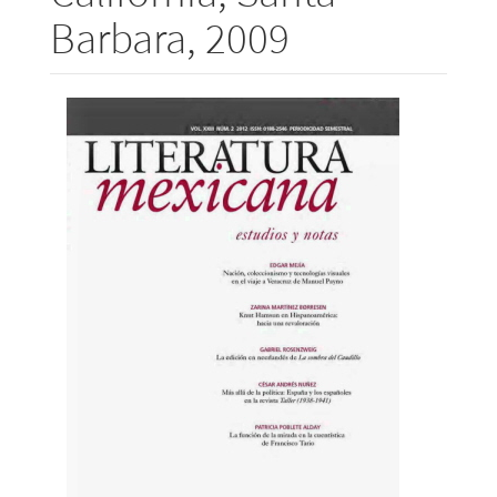
Barbara, 2009
Barra
lateral
del
artículo