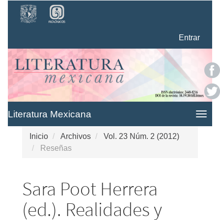
Navegación
principal
Contenido
Entrar
principal
Barra
lateral
Literatura Mexicana
Togg
navig
Inicio
Archivos
Vol. 23 Núm. 2 (2012)
Reseñas
Sara Poot Herrera
(ed.). Realidades y