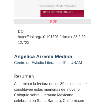
PDF
DOI:
https://doi.org/10.19130/iifl.litmex.23.2.20
12.723
Contenido
Angélica Arreola Medina
principal
Centro de Estudio Literarios, IIFL, UNAM
del
artículo
Resumen
Al terminar la lectura de los 30 estudios que
constituyen estas memorias del noveno
Coloquio sobre Literatura Mexicana,
celebrado en Santa Barbara, California,en