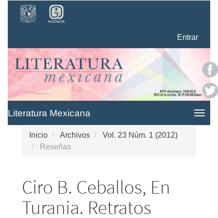
Navegación
principal
Contenido
Entrar
principal
Barra
lateral
Literatura Mexicana
Togg
navig
Inicio
Archivos
Vol. 23 Núm. 1 (2012)
Reseñas
Ciro B. Ceballos, En
Turania. Retratos