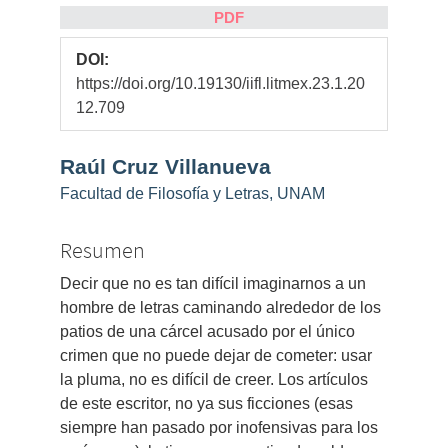
PDF
DOI:
https://doi.org/10.19130/iifl.litmex.23.1.20
12.709
Contenido
Raúl Cruz Villanueva
principal
Facultad de Filosofía y Letras, UNAM
del
artículo
Resumen
Decir que no es tan difícil imaginarnos a un
hombre de letras caminando alrededor de los
patios de una cárcel acusado por el único
crimen que no puede dejar de cometer: usar
la pluma, no es difícil de creer. Los artículos
de este escritor, no ya sus ficciones (esas
siempre han pasado por inofensivas para los