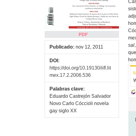
Cas
sis
adj
hom
Cóc
PDF
mex
sal
Publicado:
nov 12, 2011
que
hom
DOI:
https://doi.org/10.19130/iifl.lit
M
mex.17.2.2006.536
W
Palabras clave:
Eduardo Castrejón Salvador
Det
Novo Carlo Cóccioli novela
de
gay siglo XX
art