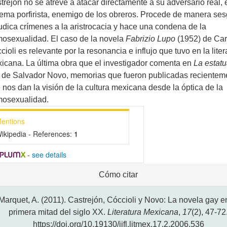
trejón no se atreve a atacar directamente a su adversario real, 
tema porfirista, enemigo de los obreros. Procede de manera se
udica crímenes a la aristrocacia y hace una condena de la
osexualidad. El caso de la novela
Fabrizio Lupo
(1952) de Car
cioli es relevante por la resonancia e influjo que tuvo en la liter
icana. La última obra que el investigador comenta en
La estat
, de Salvador Novo, memorias que fueron publicadas recientem
 nos dan la visión de la cultura mexicana desde la óptica de la
osexualidad.
entions
ikipedia - References:
1
-
see details
alles
Cómo citar
l
ículo
Marquet, A. (2011). Castrejón, Cóccioli y Novo: La novela gay e
primera mitad del siglo XX.
Literatura Mexicana
,
17
(2), 47-72
https://doi.org/10.19130/iifl.litmex.17.2.2006.536