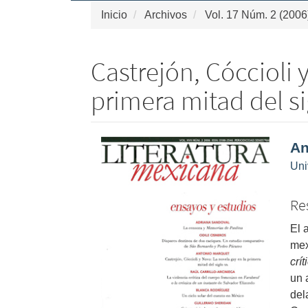
Inicio
Archivos
Vol. 17 Núm. 2 (2006
Castrejón, Cóccioli 
primera mitad del si
Barra
Co
An
lateral
pri
Uni
del
de
artículo
art
Re
El 
mex
crí
un 
del