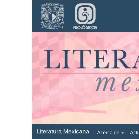
Navegación
principal
Contenido
principal
Barra
lateral
Literatura Mexicana
Acerca de
Act