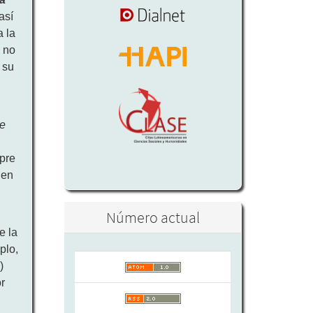
así
a la
a
no
 su
ve
mpre
 en
Número actual
e la
plo,
)
r