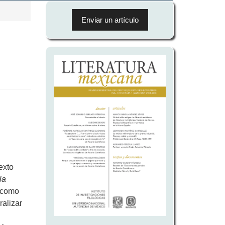
Enviar
un
Enviar un artículo
artículo
exto
la
a como
ralizar