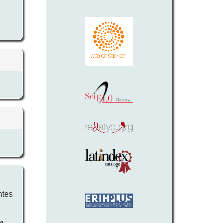
ntes
ra