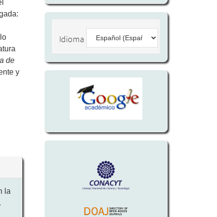
el
sgada:
lo
Idioma
atura
ua de
ente y
n la
.