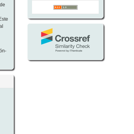
 de
a
Este
al
ón-