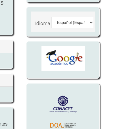
45.
Idioma
ntes