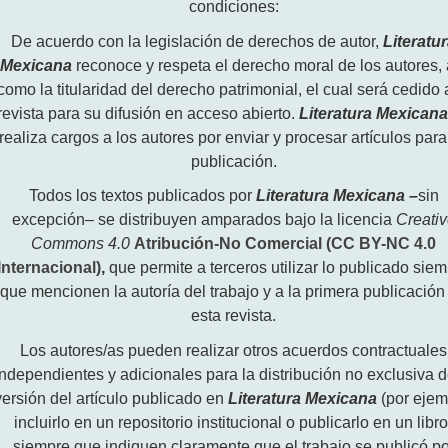
condiciones:
De acuerdo con la legislación de derechos de autor,
Literatu
Mexicana
reconoce y respeta el derecho moral de los autores, 
como la titularidad del derecho patrimonial, el cual será cedido 
revista para su difusión en acceso abierto.
Literatura Mexican
realiza cargos a los autores por enviar y procesar artículos para
publicación.
Todos los textos publicados por
Literatura Mexicana
–
sin
excepción– se distribuyen amparados bajo la licencia
Creati
Commons 4.0
Atribución-No Comercial (CC BY-NC 4.0
Internacional)
,
que permite a terceros utilizar lo publicado sie
que mencionen la autoría del trabajo y a la primera publicación
esta revista.
Los autores/as pueden realizar otros acuerdos contractuales
independientes y adicionales para la distribución no exclusiva d
versión del artículo publicado en
Literatura Mexicana
(por ejem
incluirlo en un repositorio institucional o publicarlo en un libro
siempre que indiquen claramente que el trabajo se publicó po