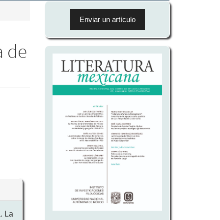
Enviar
un
Enviar un artículo
artículo
a de
. La