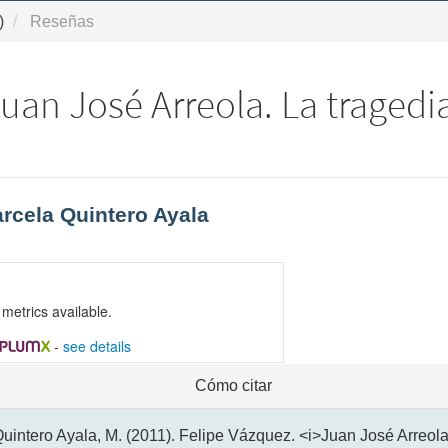
)
Reseñas
uan José Arreola. La tragedi
ntenido
rcela Quintero Ayala
ncipal
l
ículo
metrics available.
-
see details
alles
Cómo citar
l
ículo
uintero Ayala, M. (2011). Felipe Vázquez. <i>Juan José Arreola