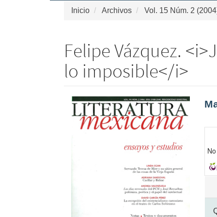
Inicio
Archivos
Vol. 15 Núm. 2 (2004
Felipe Vázquez. <i>J
lo imposible</i>
Barra
Co
Ma
lateral
pri
del
de
artículo
art
No 
Det
de
art
Q