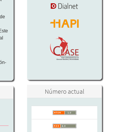
 de
a
Este
al
ón-
Número actual