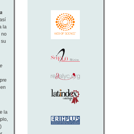
ra
así
a la
a
no
 su
ve
mpre
 en
e la
plo,
)
r