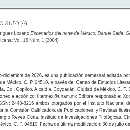
o autor/a
ríguez Lozano.
Escenarios del norte de México: Daniel Sada, G
xicana: Vol. 15 Núm. 1 (2004)
lio-diciembre de 2026, es una publicación semestral editada 
e México, C. P. 04510, a través del Centro de Estudios Literario
ia, Col. Copilco, Alcaldía. Coyoacán, Ciudad de México, C. P. 0
orreo electrónico:
litermex@unam.mx
Editora responsable: Xoc
SN: 2448-8216 ambos otorgados por el Instituto Nacional del
r la Comisión Calificadora de Publicaciones y Revistas Ilust
ergio Reyes Coria, Instituto de Investigaciones Filológicas, Ci
xico, C. P. 04510. Fecha de última modificación: 30 de julio d