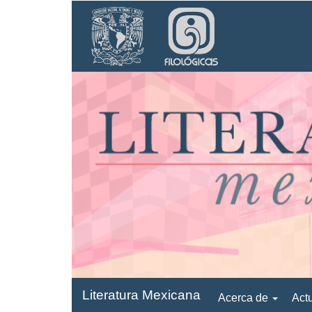
Navegación
principal
Contenido
principal
Barra
lateral
Literatura Mexicana
Acerca de
Act