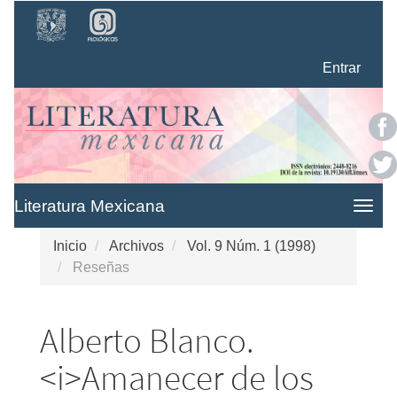
Navegación
principal
Contenido
Entrar
principal
Barra
lateral
Literatura Mexicana
Togg
navig
Inicio
Archivos
Vol. 9 Núm. 1 (1998)
Reseñas
Alberto Blanco.
<i>Amanecer de los