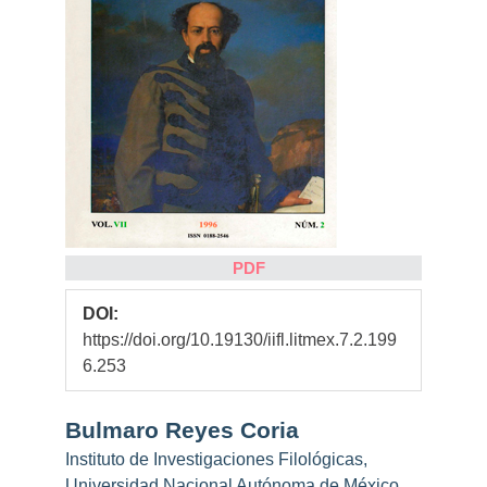
PDF
DOI:
https://doi.org/10.19130/iifl.litmex.7.2.199
6.253
Contenido
Bulmaro Reyes Coria
principal
Instituto de Investigaciones Filológicas,
del
Universidad Nacional Autónoma de México