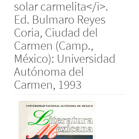
solar carmelita</i>.
Ed. Bulmaro Reyes
Coria, Ciudad del
Carmen (Camp.,
México): Universidad
Autónoma del
Carmen, 1993
Barra
lateral
del
artículo