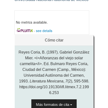
artículo
No metrics available.
-
see details
Detalles
Cómo citar
del
artículo
Reyes Coria, B. (1997). Gabriel González
Mier. <i>Añoranzas del viejo solar
carmelita</i>. Ed. Bulmaro Reyes Coria,
Ciudad del Carmen (Camp., México):
Universidad Autónoma del Carmen,
1993.
Literatura Mexicana
,
7
(2), 595-598.
https://doi.org/10.19130/iifl.litmex.7.2.199
6.253
Más formatos de cita