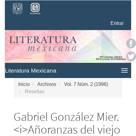
Navegación
principal
Contenido
Entrar
principal
Barra
lateral
Literatura Mexicana
Togg
navig
Inicio
Archivos
Vol. 7 Núm. 2 (1996)
Reseñas
Gabriel González Mier.
<i>Añoranzas del viejo