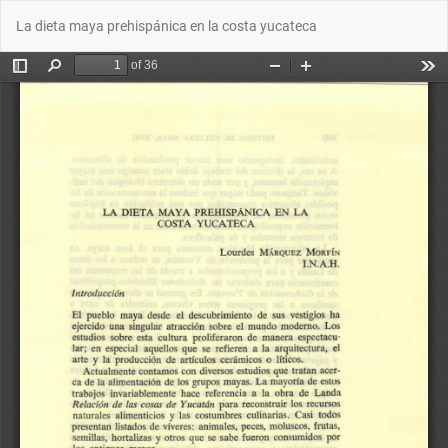
Volver
Des
De
La dieta maya prehispánica en la costa yucateca
a
P
los
detalles
del
artículo