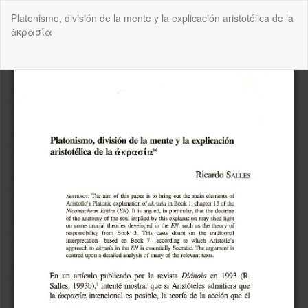
Volver
Platonismo, división de la mente y la explicación aristotélica de la
a
ἀκρασία
los
detalles
del
De
De
artículo
P