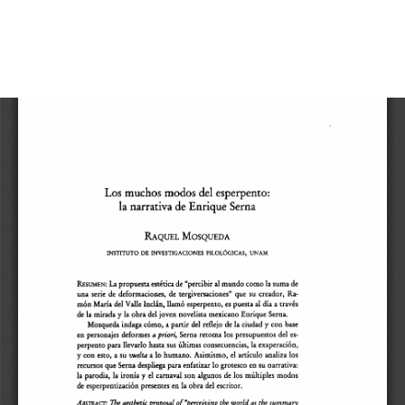
Volver
Los muchos modos del esperpento: la narrativa de
a
Enrique Serna
los
detalles
De
De
del
P
artículo