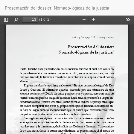
Volver
De
De
Presentación del dossier: Nomado-lógicas de la justicia
a
P
los
detalles
del
artículo