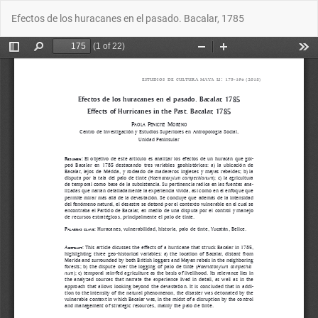
Volver
Des
De
Efectos de los huracanes en el pasado. Bacalar, 1785
a
P
los
detalles
del
artículo