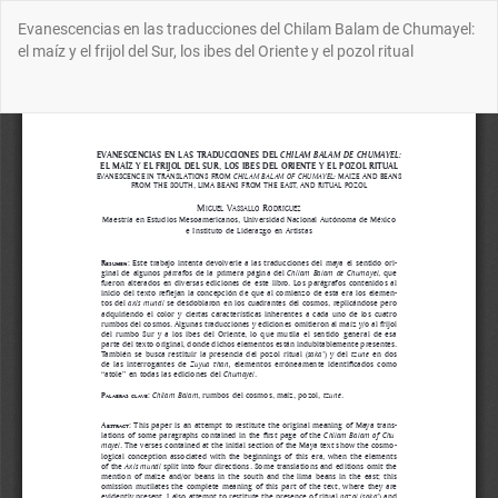
Volver
Evanescencias en las traducciones del Chilam Balam de Chumayel:
a
el maíz y el frijol del Sur, los ibes del Oriente y el pozol ritual
los
detalles
del
Des
De
artículo
P