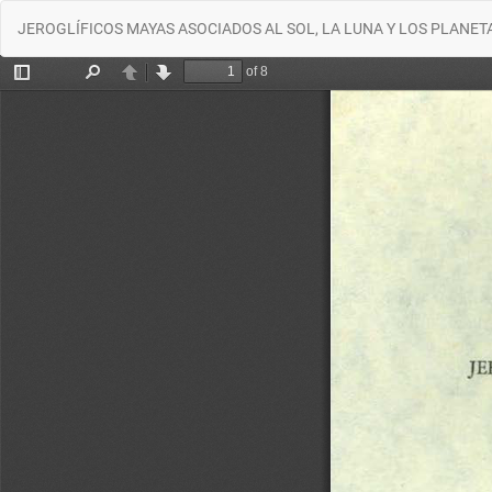
Volver
JEROGLÍFICOS MAYAS ASOCIADOS AL SOL, LA LUNA Y LOS PLANET
a
los
detalles
del
artículo