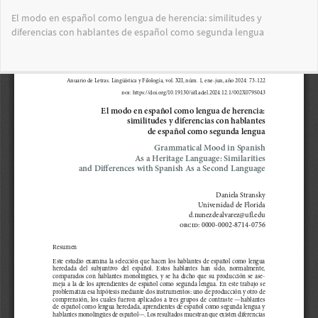
Volver
El modo en español como lengua de herencia: similitudes y
a
diferencias con hablantes de español como segunda lengua
los
detalles
del
Des
De
artículo
PD