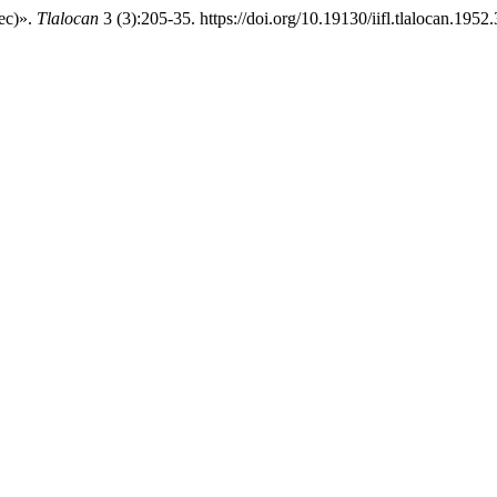
ec)».
Tlalocan
3 (3):205-35. https://doi.org/10.19130/iifl.tlalocan.1952