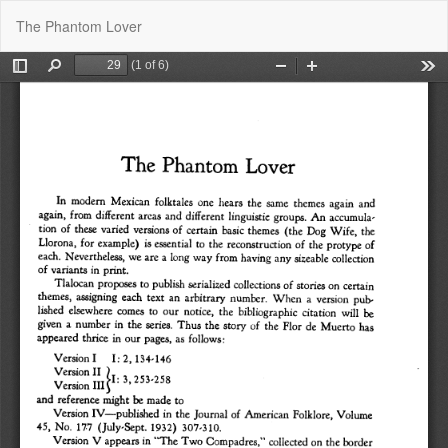
Volver
De
De
The Phantom Lover
a
P
los
detalles
del
artículo