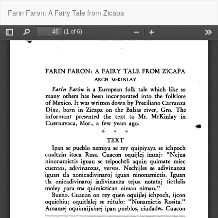
Volver
De
De
Farin Faron: A Fairy Tale from Zicapa
a
P
los
detalles
del
artículo