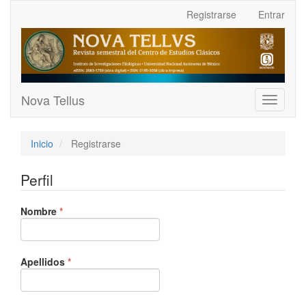
Navegación
Registrarse
Entrar
principal
Contenido
principal
Barra
lateral
Nova Tellus
Toggle
navigati
Inicio
Registrarse
Perfil
Obligatorio
Nombre
*
Obligatorio
Apellidos
*