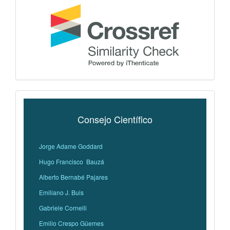
Consejo Científico
Jorge Adame Goddard
Hugo Francisco Bauzá
Alberto Bernabé Pajares
Emiliano J. Buis
Gabriele Cornelli
Emilio Crespo Güemes