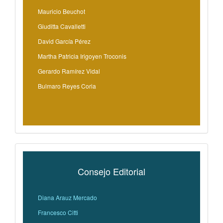
Mauricio Beuchot
Giuditta Cavalletti
David García Pérez
Martha Patricia Irigoyen Troconis
Gerardo Ramírez Vidal
Bulmaro Reyes Coria
Consejo Editorial
Diana Arauz Mercado
Francesco Citti